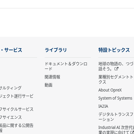
・サービス
ライブラリ
特設トピックス
ドキュメント＆ダウンロ
地球の物語の、つづ
ード
話そう。
関連情報
業種別セグメントト
クス
動画
サルティング
About OpreX
ジェクト遂行サービ
System of Systems
IA2IA
フサイクルサービス
デジタルトランスフ
フサイエンス
ーション
製品に関する公開告
Industrial AI 次
報
業の実現に向けて