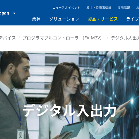
ニュース＆イベント
株主・投資家情報
採用情報
Japan
業種
ソリューション
製品・サービス
ライ
デバイス
プログラマブルコントローラ （FA-M3V）
デジタル入出
デジタル入出力