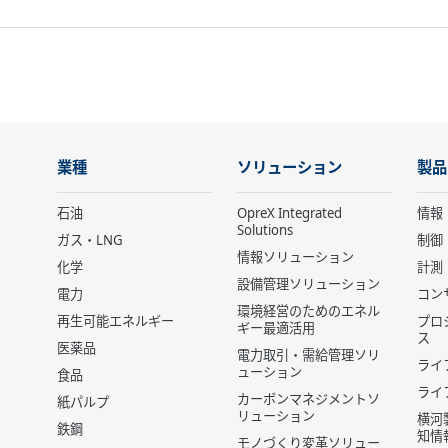
業種
ソリューション
製品
石油
OpreX Integrated
情報
Solutions
ガス・LNG
制御
情報ソリューション
化学
計測
設備管理ソリューション
電力
コン
環境経営のためのエネル
再生可能エネルギー
プロ
ギー最適活用
ス
医薬品
電力取引・需給管理ソリ
ライ
ューション
食品
ライ
カーボンマネジメントソ
紙パルプ
リューション
横河
鉄鋼
知情
モノづくり変革ソリュー