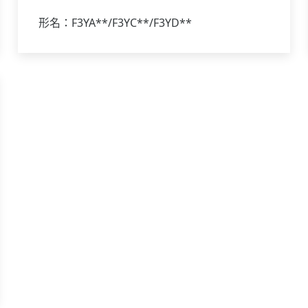
形名：F3YA**/F3YC**/F3YD**