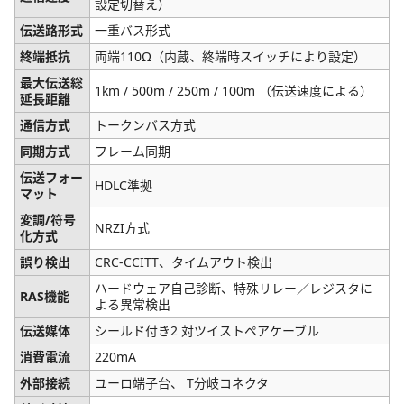
設定切替え）
伝送路形式
一重バス形式
終端抵抗
両端110Ω（内蔵、終端時スイッチにより設定）
最大伝送総
1km / 500m / 250m / 100m （伝送速度による）
延長距離
通信方式
トークンバス方式
同期方式
フレーム同期
伝送フォー
HDLC準拠
マット
変調/符号
NRZI方式
化方式
誤り検出
CRC-CCITT、タイムアウト検出
ハードウェア自己診断、特殊リレー／レジスタに
RAS機能
よる異常検出
伝送媒体
シールド付き2 対ツイストペアケーブル
消費電流
220mA
外部接続
ユーロ端子台、 T分岐コネクタ