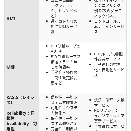
画面呼出回数
操作パネルの再エ
（グラフィッ
ンジニアリング
ク、トレンドな
例 DCS のグラフ
ど）
ィックパネル
HMI
運転員あたりの
コントロールルー
担当制御ループ
ムデザインサービ
数
ス
PID 制御ループの
AUT 率
PID ループの制御
PID 制御ループで
性改善サービス
偏差アラーム無
手動運転の標準
制御
しの時間率
化・自動化サービ
手動介入操作数
ス
（制御設定値変
更など）
RASIS
（レイシ
信頼性：平均シ
洗浄、修理、交換
ス）
ステム故障間隔
サービス
可用性：システ
PC リフレッシ
Reliability：信
ム稼働率
ュ、ソフトウエア
頼性
保守性：平均シ
更新サービス
Availability：可
ステム修復時間
予備品管理サービ
用性
完全性：制御バ