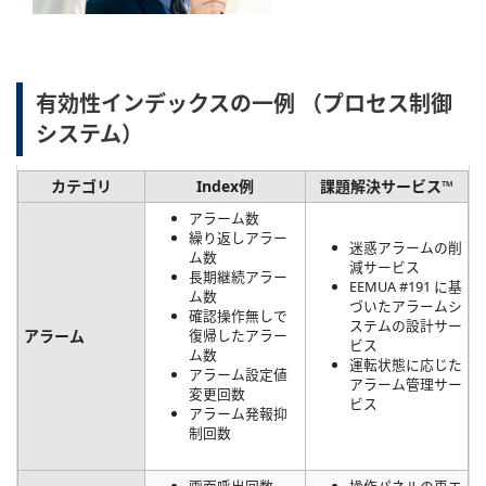
有効性インデックスの一例 （プロセス制御
システム）
カテゴリ
Index例
課題解決サービス™
アラーム数
繰り返しアラー
迷惑アラームの削
ム数
減サービス
長期継続アラー
EEMUA #191 に基
ム数
づいたアラームシ
確認操作無しで
ステムの設計サー
アラーム
復帰したアラー
ビス
ム数
運転状態に応じた
アラーム設定値
アラーム管理サー
変更回数
ビス
アラーム発報抑
制回数