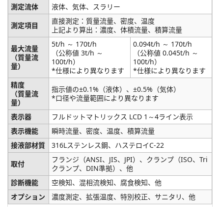
測定流体
液体、気体、スラリー
直接測定：質量流量、密度、温度
測定項目
上記より算出：濃度、体積流量、積算流量
5t/h ～ 170t/h
0.094t/h ～ 170t/h
最大流量
（公称値 3t/h ～
（公称値 0.045t/h ～
（質量流
100t/h）
100t/h）
量）
*仕様により異なります
*仕様により異なります
精度
指示値の±0.1%（液体）、±0.5%（気体）
（質量流
*口径や流量範囲により異なります
量）
表示器
フルドットマトリックス LCD 1～4ライン表示
表示機能
瞬時流量、密度、温度、積算流量
接液部材質
316Lステンレス鋼、ハステロイC-22
フランジ（ANSI、JIS、JPI）、クランプ（ISO、Tri
取付
クランプ、DIN準拠）、他
診断機能
空検知、混相流検知、腐食検知、他
オプション
濃度測定、拡張温度、特別校正、サニタリ、他