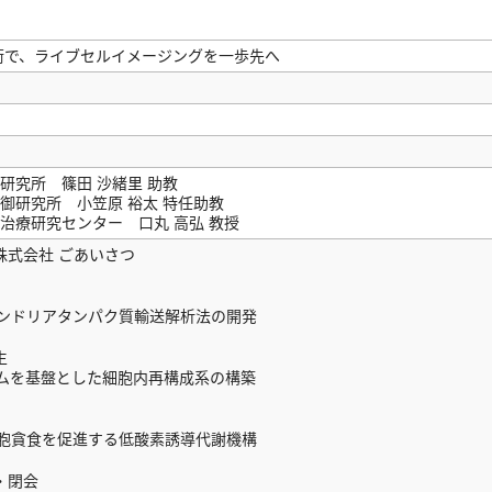
術で、ライブセルイメージングを一歩先へ
研究所 篠田 沙緒里 助教
御研究所 小笠原 裕太 特任助教
治療研究センター 口丸 高弘 教授
電機株式会社 ごあいさつ
ンドリアタンパク質輸送解析法の開発
生
ムを基盤とした細胞内再構成系の構築
胞貪食を促進する低酸素誘導代謝機構
せ・閉会