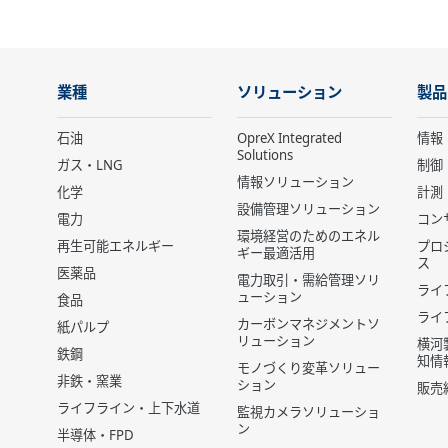
業種
ソリューション
製品
石油
OpreX Integrated
情報
Solutions
ガス・LNG
制御
情報ソリューション
化学
計測
設備管理ソリューション
電力
コン
環境経営のためのエネル
再生可能エネルギー
プロ
ギー最適活用
ス
医薬品
電力取引・需給管理ソリ
ライ
ューション
食品
ライ
カーボンマネジメントソ
紙パルプ
リューション
横河
鉄鋼
知情
モノづくり変革ソリュー
非鉄・窯業
ション
販売
ライフライン・上下水道
監視カメラソリューショ
ン
半導体・FPD