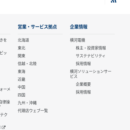
営業・サービス拠点
企業情報
きを
北海道
横河電機
東北
株主・投資家情報
ピッ
関東
サステナビリティ
信越・北陸
採用情報
東海
横河ソリューションサー
ビス
近畿
企業概要
中国
ォーメ
採用情報
四国
世代自律操
九州・沖縄
代理店ウェブ一覧
 テク
年