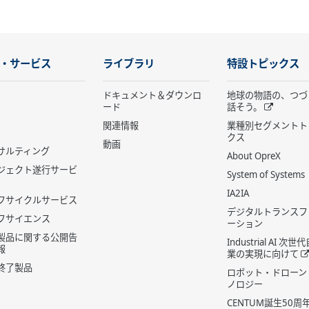
・サービス
ライブラリ
特設トピックス
ドキュメント＆ダウンロ
地球の物語の、つづ
ード
話そう。
関連情報
業種別セグメントト
クス
動画
サルティング
About OpreX
ジェクト遂行サービ
System of Systems
IA2IA
フサイクルサービス
デジタルトランスフ
フサイエンス
ーション
製品に関する公開告
Industrial AI 次
報
業の実現に向けて
終了製品
ロボット・ドローン
ノロジー
CENTUM誕生50周