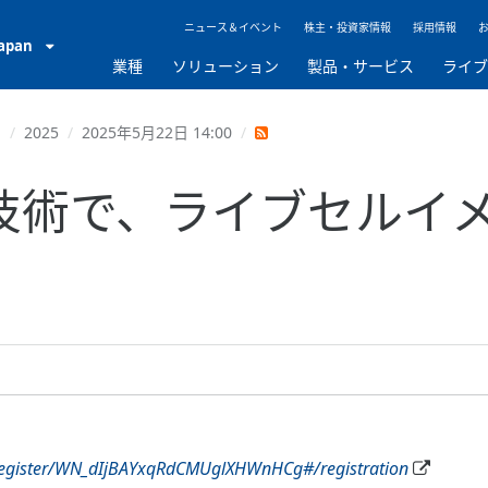
ニュース＆イベント
株主・投資家情報
採用情報
Japan
業種
ソリューション
製品・サービス
ライ
ト
2025
2025年5月22日 14:00
技術で、ライブセルイ
register/WN_dIjBAYxqRdCMUglXHWnHCg#/registration