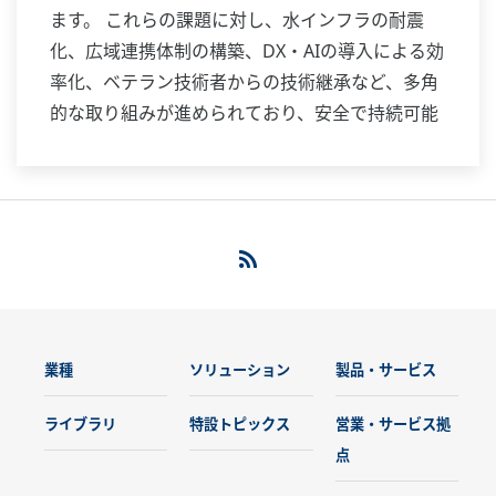
ます。 これらの課題に対し、水インフラの耐震
化、広域連携体制の構築、DX・AIの導入による効
率化、ベテラン技術者からの技術継承など、多角
的な取り組みが進められており、安全で持続可能
な水環境の構築が期待されています。
「YOKOGAWAは計測と制御と情報により持続可
能な社会の実現に貢献する」という企業理念のも
と、上下水道分野の課題解決に取り組んできまし
た。 今後も、最新技術と新たな発想を融合させ、
健全で持続的な水インフラの実現に向けた取り組
みを一層推進してまいります。
業種
ソリューション
製品・サービス
ライブラリ
特設トピックス
営業・サービス拠
点