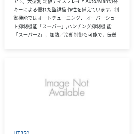
です。大型測 定値ディスプレイとAuto/Man切替
キーによる優れた監視操 作性を備えています。制
御機能ではオートチューニング， オーバーシュー
ト抑制機能「スーパー」,ハンチング抑制機 能
「スーパー2」，加熱／冷却制御も可能で，伝送
出力を標 準装備しています。また通信機能24V
DCセンサ用供給電 源も付加できます。このよう
にUT320は1クラス上の機能と実 力を備えた調節
計です。
UT350