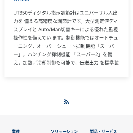
UT350ディジタル指示調節計はユニバーサル入出
力を 備える高精度な調節計です。大型測定値ディ
スプレイと Auto/Man切替キーによる優れた監視
操作性を備えてい ます。制御機能ではオートチュ
ーニング，オーバー シュート抑制機能「スーパ
ー」，ハンチング抑制機能 「スーパー2」を備
え，加熱／冷却制御も可能で，伝送出力 を標準装
備しています。また通信機能や24V DCセンサ用
供給電源も付加できます。このようにUT350は1
クラス上 の機能と実力を備えた調節計です。
業種
ソリューション
製品・サービス