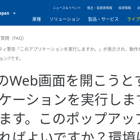
ニュース＆イベント
株主・投資家情報
採用情報
Japan
業種
ソリューション
製品・サービス
ライ
質問（FAQ）
セキュリティ警告「このアプリケーションを実行しますか。」が表示され、
ジョン7です。
M10のWeb画面を開こ
ケーションを実行しま
ます。このポップアッ
ばよいですか？環境は、W