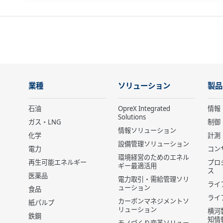
業種
ソリューション
製品
石油
OpreX Integrated
情報
Solutions
ガス・LNG
制御
情報ソリューション
化学
計測
設備管理ソリューション
電力
コン
環境経営のためのエネル
再生可能エネルギー
プロ
ギー最適活用
ス
医薬品
電力取引・需給管理ソリ
ライ
ューション
食品
ライ
カーボンマネジメントソ
紙パルプ
リューション
横河
鉄鋼
知情