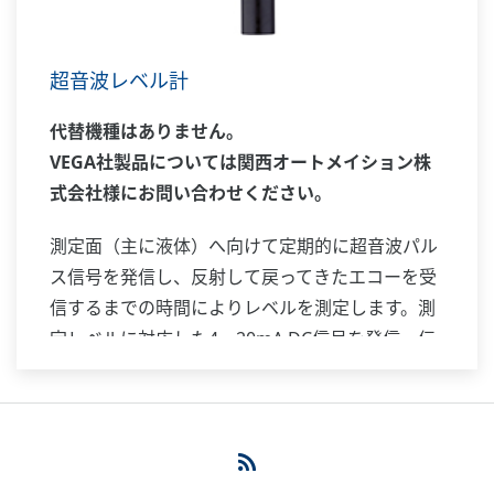
超音波レベル計
代替機種はありません。
VEGA社製品については関西オートメイション株
式会社様にお問い合わせください。
測定面（主に液体）へ向けて定期的に超音波パル
ス信号を発信し、反射して戻ってきたエコーを受
信するまでの時間によりレベルを測定します。測
定レベルに対応した4～20mA DC信号を発信・伝
送します。測定対象の付着や誘電率の影響を受け
にくい方式です。コンパクトな一体形設計で、小
形タンクのレベル測定に適しています。