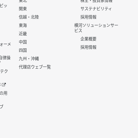
東北
株主・投資家情報
ピッ
関東
サステナビリティ
信越・北陸
採用情報
東海
横河ソリューションサー
ビス
近畿
企業概要
中国
ォーメ
採用情報
四国
世代自律操
九州・沖縄
代理店ウェブ一覧
 テク
年
の用
ブ