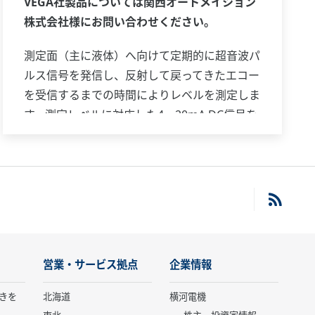
VEGA社製品については関西オートメイション
株式会社様にお問い合わせください。
測定面（主に液体）へ向けて定期的に超音波パ
ルス信号を発信し、反射して戻ってきたエコー
を受信するまでの時間によりレベルを測定しま
す。測定レベルに対応した4～20mA DC信号を
発信・伝送します。測定対象の付着や誘電率の
影響を受けにくい方式です。コンパクトな一体
形設計で、小形タンクのレベル測定に適してい
ます。
営業・サービス拠点
企業情報
きを
北海道
横河電機