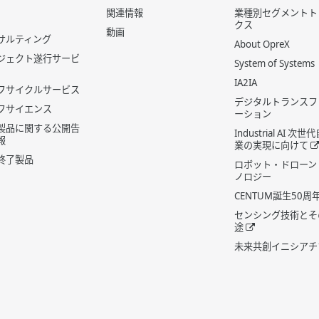
関連情報
業種別セグメントト
クス
動画
サルティング
About OpreX
ジェクト遂行サービ
System of Systems
IA2IA
フサイクルサービス
デジタルトランスフ
フサイエンス
ーション
製品に関する公開告
Industrial AI 次
報
業の実現に向けて
終了製品
ロボット・ドローン
ノロジー
CENTUM誕生50周
センシング技術とそ
途
未来共創イニシアチ