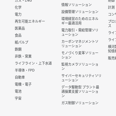
ガス・LNG
制御
情報ソリューション
化学
計測
設備管理ソリューション
電力
コン
環境経営のためのエネル
再生可能エネルギー
プロ
ギー最適活用
ス
医薬品
電力取引・需給管理ソリ
ライ
ューション
食品
ライ
カーボンマネジメントソ
紙パルプ
リューション
横河
鉄鋼
知情
モノづくり変革ソリュー
非鉄・窯業
ション
販売
ライフライン・上下水道
監視カメラソリューショ
ン
半導体・FPD
サイバーセキュリティソリ
自動車
ューション
電機・電子
データ駆動型 プラント最
電池
適操業支援ソリューショ
ン
宇宙
ガス制御ソリューション