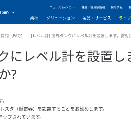
ニュース＆イベント
株主・投資家情報
採用情報
Japan
業種
ソリューション
製品・サービス
ライ
質問（FAQ）
[レベル計] 屋外タンクにレベル計を設置します。雷対
タンクにレベル計を設置
か?
す。
アレスタ（避雷器）を設置することをお勧めします。
アップされています。