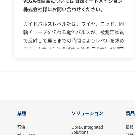
VEGA社製品については関西オートメイション
株式会社様にお問い合わせください。
ガイドパルスレベル計は、ワイヤ、ロッド、同
軸チューブを伝わる電流パルスが、被測定物質
で反射して戻るまでの時間によりレベルを求め
ます。界面（たとえば水と油の境界面）が測定
できる機種もあります。測定レベルに対応した
4 ～20 mA DC 信号を発信・伝送します。電流
パルスは、ワイヤやロッドの表面あるいは同軸
チューブ内を伝わるので電波を放射せず電磁界
の広がりも少ないため、狭い場所への設置がで
き、湯気や粉塵の影響も受けにくいといえま
す。従来難しかった液体、粉体などさまざまな
業種
ソリューション
製品
アプリケーションに対応します。
石油
OpreX Integrated
情報
Solutions