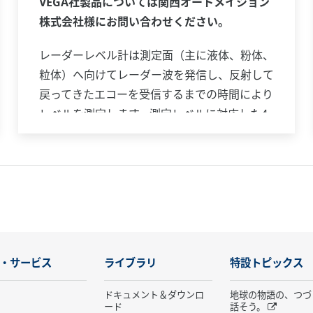
VEGA社製品については関西オートメイション
株式会社様にお問い合わせください。
レーダーレベル計は測定面（主に液体、粉体、
粒体）へ向けてレーダー波を発信し、反射して
戻ってきたエコーを受信するまでの時間により
レベルを測定します。測定レベルに対応した4
～20 mA DC 信号を発信・伝送します。レーダ
ーレベル計は温度、圧力などの周囲環境や測定
対象の密度、波立ちなどに影響されにくいた
め、従来は測定困難だったアプリケーションに
も対応できます。非接触測定で可動部が無いた
め、メンテナンスの手間を低減できます。TIIS
本質安全防爆仕様に対応したモデルもありま
・サービス
ライブラリ
特設トピックス
す。
ドキュメント＆ダウンロ
地球の物語の、つづ
ード
話そう。