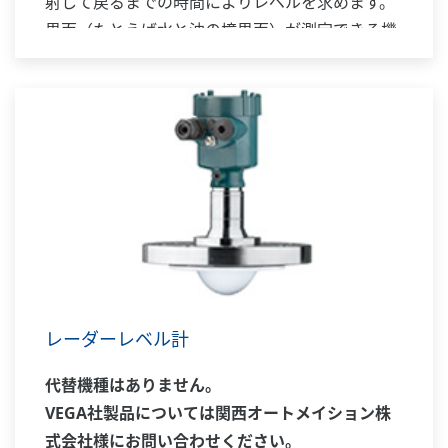
射して戻るまでの時間によりレベルを求めます。
界面（たとえば水と油の境界面）が測定できる機
種もあります。測定レベルに対応した4 ～20 mA
DC 信号を発信・伝送します。電流パルスは、ワ
イヤやロッドの表面あるいは同軸チューブ内を伝
わるので電波を放射せず電磁界の広がりも少ない
ため、狭い場所への設置ができ、湯気や粉塵の影
響も受けにくいといえます。従来難しかった液
体、粉体などさまざまなアプリケーションに対応
します。
レーダーレベル計
代替機種はありません。
VEGA社製品については関西オートメイション株
式会社様にお問い合わせください。