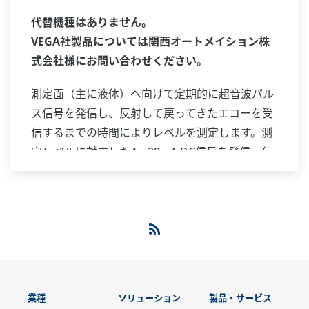
代替機種はありません。
VEGA社製品については関西オートメイション株
式会社様にお問い合わせください。
測定面（主に液体）へ向けて定期的に超音波パル
ス信号を発信し、反射して戻ってきたエコーを受
信するまでの時間によりレベルを測定します。測
定レベルに対応した4～20mA DC信号を発信・伝
送します。測定対象の付着や誘電率の影響を受け
にくい方式です。コンパクトな一体形設計で、小
形タンクのレベル測定に適しています。
業種
ソリューション
製品・サービス