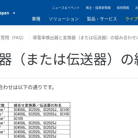
ニュース＆イベント
株主・投資家情報
採用情報
Japan
業種
ソリューション
製品・サービス
ライ
質問（FAQ）
導電率検出器と変換器（または伝送器）の組み合わせ
器（または伝送器）の
合わせは以下の通りです。