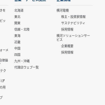
きを
北海道
横河電機
東北
株主・投資家情報
ピッ
関東
サステナビリティ
信越・北陸
採用情報
東海
横河ソリューションサー
ビス
近畿
企業概要
中国
ォーメ
採用情報
四国
世代自律操
九州・沖縄
代理店ウェブ一覧
 テク
年
の用
ブ