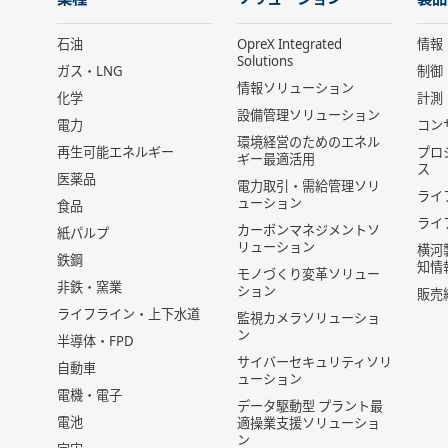
石油
OpreX Integrated
情報
Solutions
ガス・LNG
制御
情報ソリューション
化学
計測
設備管理ソリューション
電力
コン
環境経営のためのエネル
再生可能エネルギー
プロ
ギー最適活用
ス
医薬品
電力取引・需給管理ソリ
ライ
ューション
食品
ライ
カーボンマネジメントソ
紙パルプ
リューション
横河
鉄鋼
知情
モノづくり変革ソリュー
非鉄・窯業
ション
販売
ライフライン・上下水道
監視カメラソリューショ
ン
半導体・FPD
サイバーセキュリティソリ
自動車
ューション
電機・電子
データ駆動型 プラント最
電池
適操業支援ソリューショ
ン