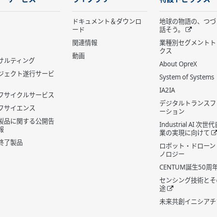
ドキュメント＆ダウンロ
地球の物語の、つづ
ード
話そう。
関連情報
業種別セグメントト
クス
動画
サルティング
About OpreX
ジェクト遂行サービ
System of Systems
IA2IA
フサイクルサービス
デジタルトランスフ
フサイエンス
ーション
製品に関する公開告
Industrial AI 次
報
業の実現に向けて
終了製品
ロボット・ドローン
ノロジー
CENTUM誕生50周
センシング技術とそ
途
未来共創イニシアチ