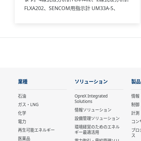
FLXA202、SENCOM用指示計 UM33A-S、
FieldMateなどと組み合わせて使用できます。
業種
ソリューション
製品
石油
OpreX Integrated
情報
Solutions
ガス・LNG
制御
情報ソリューション
化学
計測
設備管理ソリューション
電力
コン
環境経営のためのエネル
再生可能エネルギー
プロ
ギー最適活用
ス
医薬品
電力取引・需給管理ソリ