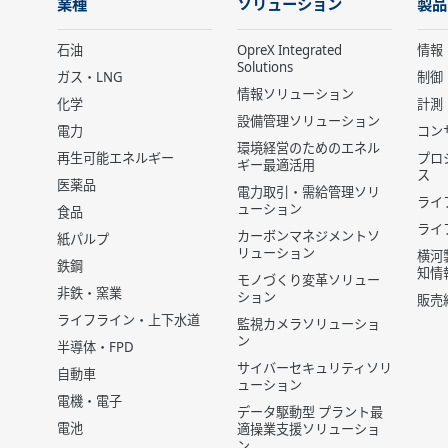
業種
ソリューション
製品
石油
OpreX Integrated
情報
Solutions
ガス・LNG
制御
情報ソリューション
化学
計測
設備管理ソリューション
電力
コン
環境経営のためのエネル
再生可能エネルギー
プロ
ギー最適活用
ス
医薬品
電力取引・需給管理ソリ
ライ
ューション
食品
ライ
カーボンマネジメントソ
紙パルプ
リューション
横河
鉄鋼
知情
モノづくり変革ソリュー
非鉄・窯業
ション
販売
ライフライン・上下水道
監視カメラソリューショ
ン
半導体・FPD
サイバーセキュリティソリ
自動車
ューション
電機・電子
データ駆動型 プラント最
電池
適操業支援ソリューショ
ン