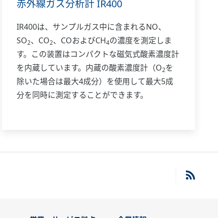
赤外線ガス分析計 IR400
IR400は、サンプルガス中に含まれるNO、
SO
、CO
、COおよびCH
の濃度を測定しま
2
2
4
す。この装置はコンパクトな磁気式酸素濃度計
を内蔵しています。内蔵の酸素濃度計（O
を
2
除いた場合は最大4成分）を使用して最大5成
分を同時に測定することができます。