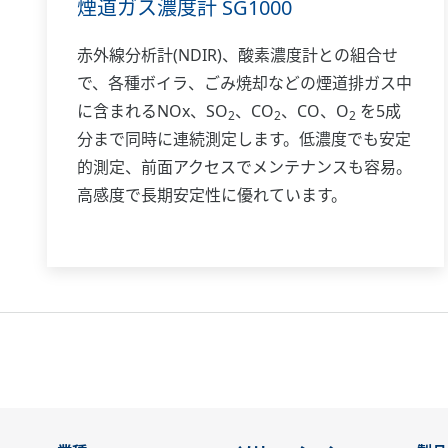
煙道ガス濃度計 SG1000
赤外線分析計(NDIR)、酸素濃度計との組合せ
で、各種ボイラ、ごみ焼却などの煙道排ガス中
に含まれるNOx、SO
、CO
、CO、O
を5成
2
2
2
分まで同時に連続測定します。低濃度でも安定
的測定、前面アクセスでメンテナンスも容易。
高感度で長期安定性に優れています。