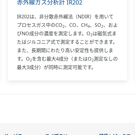
赤外線ガス分析計 IR202
IR202は、非分散赤外線法（NDIR）を用いて
プロセスガス中のCO
、CO、CH
、SO
、およ
2
4
2
びNO成分の濃度を測定します。O
は磁気式ま
2
たはジルコニア式で測定することができます。
また、長期間にわたり高い安定性も提供しま
す。O
を含む最大4成分（またはO
測定なしの
2
2
最大3成分）が同時に測定可能です。