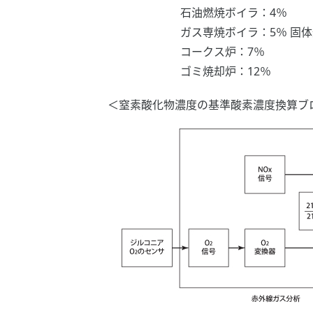
石油燃焼ボイラ：4％
ガス専焼ボイラ：5％ 固体燃
コークス炉：7％
ゴミ焼却炉：12％
＜窒素酸化物濃度の基準酸素濃度換算ブ