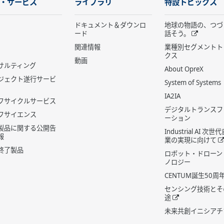
・サービス
ライブラリ
特設トピックス
ドキュメント＆ダウンロ
地球の物語の、つづ
ード
話そう。
関連情報
業種別セグメントト
クス
動画
サルティング
About OpreX
ジェクト遂行サービ
System of Systems
IA2IA
フサイクルサービス
デジタルトランスフ
フサイエンス
ーション
製品に関する公開告
Industrial AI 次
報
業の実現に向けて
終了製品
ロボット・ドローン
ノロジー
CENTUM誕生50周
センシング技術とそ
途
未来共創イニシアチ