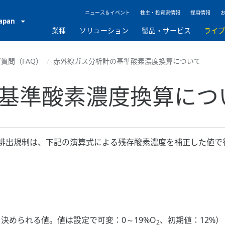
ニュース＆イベント
株主・投資家情報
採用情報
Japan
業種
ソリューション
製品・サービス
ライ
質問（FAQ）
赤外線ガス分析計の基準酸素濃度換算について
基準酸素濃度換算につ
の排出規制は、下記の演算式による残存酸素濃度を補正した値で
）
められる値。値は設定で可変：0～19%O
、初期値：12%）
2