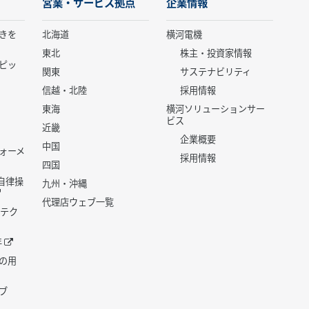
営業・サービス拠点
企業情報
きを
北海道
横河電機
東北
株主・投資家情報
ピッ
関東
サステナビリティ
信越・北陸
採用情報
東海
横河ソリューションサー
ビス
近畿
企業概要
中国
ォーメ
採用情報
四国
世代自律操
九州・沖縄
代理店ウェブ一覧
 テク
年
の用
ブ