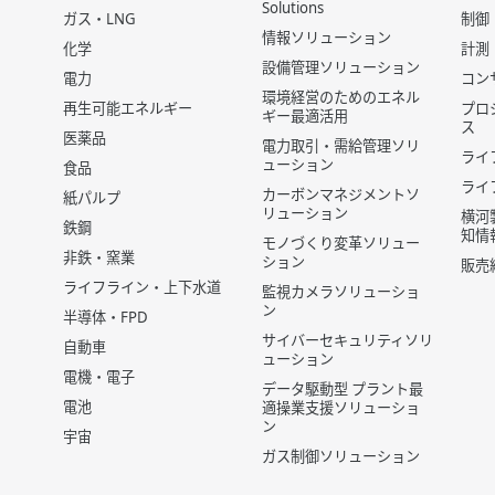
Solutions
ガス・LNG
制御
情報ソリューション
化学
計測
設備管理ソリューション
電力
コン
環境経営のためのエネル
再生可能エネルギー
プロ
ギー最適活用
ス
医薬品
電力取引・需給管理ソリ
ライ
ューション
食品
ライ
カーボンマネジメントソ
紙パルプ
リューション
横河
鉄鋼
知情
モノづくり変革ソリュー
非鉄・窯業
ション
販売
ライフライン・上下水道
監視カメラソリューショ
ン
半導体・FPD
サイバーセキュリティソリ
自動車
ューション
電機・電子
データ駆動型 プラント最
電池
適操業支援ソリューショ
ン
宇宙
ガス制御ソリューション