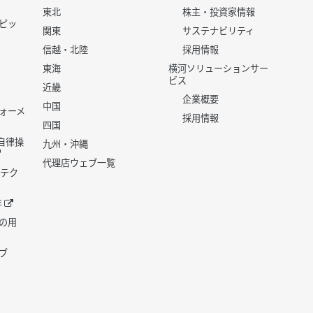
東北
株主・投資家情報
ピッ
関東
サステナビリティ
信越・北陸
採用情報
東海
横河ソリューションサー
ビス
近畿
企業概要
中国
ォーメ
採用情報
四国
世代自律操
九州・沖縄
代理店ウェブ一覧
 テク
年
の用
ブ