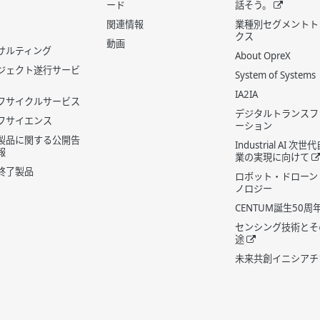
ード
話そう。
関連情報
業種別セグメントト
クス
動画
サルティング
About OpreX
ジェクト遂行サービ
System of Systems
IA2IA
フサイクルサービス
デジタルトランスフ
フサイエンス
ーション
製品に関する公開告
Industrial AI 次
報
業の実現に向けて
終了製品
ロボット・ドローン
ノロジー
CENTUM誕生50周
センシング技術とそ
途
未来共創イニシアチ