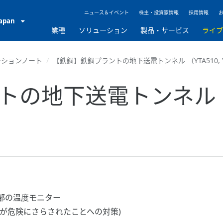
ニュース＆イベント
株主・投資家情報
採用情報
Japan
業種
ソリューション
製品・サービス
ライ
ーションノート
【鉄鋼】鉄鋼プラントの地下送電トンネル （YTA510, YFG
の地下送電トンネル （Y
部の温度モニター
が危険にさらされたことへの対策)