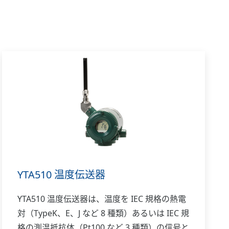
YTA510 温度伝送器
YTA510 温度伝送器は、温度を IEC 規格の熱電
対（TypeK、E、J など 8 種類）あるいは IEC 規
格の測温抵抗体（Pt100 など 3 種類）の信号と