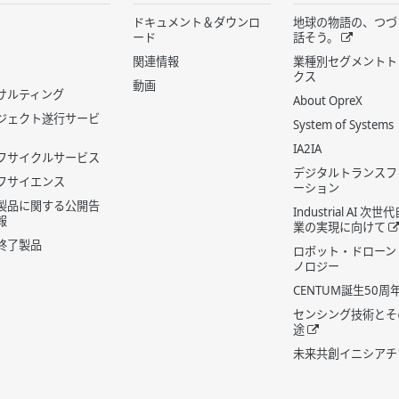
ドキュメント＆ダウンロ
地球の物語の、つづ
ード
話そう。
関連情報
業種別セグメントト
クス
動画
サルティング
About OpreX
ジェクト遂行サービ
System of Systems
IA2IA
フサイクルサービス
デジタルトランスフ
フサイエンス
ーション
製品に関する公開告
Industrial AI 次
報
業の実現に向けて
終了製品
ロボット・ドローン
ノロジー
CENTUM誕生50周
センシング技術とそ
途
未来共創イニシアチ