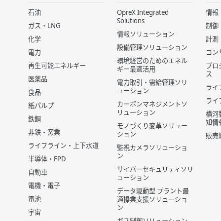
石油
OpreX Integrated
情報
Solutions
ガス・LNG
制御
情報ソリューション
化学
計測
設備管理ソリューション
電力
コン
環境経営のためのエネル
再生可能エネルギー
プロ
ギー最適活用
ス
医薬品
電力取引・需給管理ソリ
ライ
ューション
食品
ライ
カーボンマネジメントソ
紙パルプ
リューション
横河
鉄鋼
知情
モノづくり変革ソリュー
非鉄・窯業
ション
販売
ライフライン・上下水道
監視カメラソリューショ
ン
半導体・FPD
サイバーセキュリティソリ
自動車
ューション
電機・電子
データ駆動型 プラント最
電池
適操業支援ソリューショ
ン
宇宙
ガス制御ソリューション