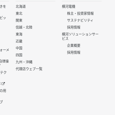
きを
北海道
横河電機
東北
株主・投資家情報
ピッ
関東
サステナビリティ
信越・北陸
採用情報
東海
横河ソリューションサー
ビス
近畿
企業概要
中国
ォーメ
採用情報
四国
世代自律操
九州・沖縄
代理店ウェブ一覧
 テク
年
の用
ブ