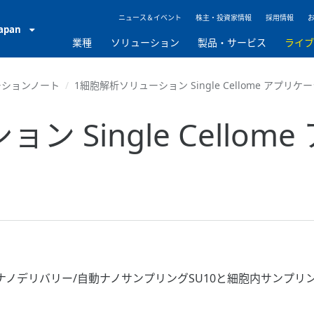
ニュース＆イベント
株主・投資家情報
採用情報
Japan
業種
ソリューション
製品・サービス
ライ
ーションノート
1細胞解析ソリューション Single Cellome アプリケ
 Single Cello
ノデリバリー/自動ナノサンプリングSU10と細胞内サンプリング