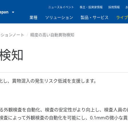
ニュース＆イベント
株主・投資家情報
採用情報
Japan
業種
ソリューション
製品・サービス
ライ
ーションノート
精度の高い自動異物検知
検知
化し、異物混入の発生リスク低減を支援します。
る外観検査を自動化、検査の安定性がより向上し、検査人員の
検査によって外観検査の自動化を可能にし、0.1mmの微小な