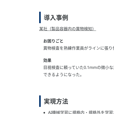
導入事例
某社（製品容器内の異物検知）
お困りごと
異物検査を熟練作業員がラインに張り
効果
目視検査に頼っていた0.1mmの微
できるようになった。
実現方法
AI機械学習に規格内・規格外を学