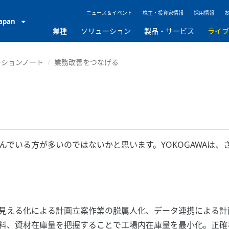
ニュース＆イベント
株主・投資家情報
採用情報
Japan
業種
ソリューション
製品・サービス
ライ
ーションノート
業務改善をつなげる
んでいる方が多いのではないかと思います。YOKOGAWAは
見える化による計画立案作業の脱属人化、データ連携による計
料、資材在庫量を把握することで工場内在庫量を最小化。正確