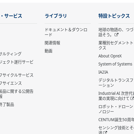
・サービス
ライブラリ
特設トピックス
ドキュメント＆ダウンロ
地球の物語の、つづ
ード
話そう。
関連情報
業種別セグメントト
クス
動画
サルティング
About OpreX
ジェクト遂行サービ
System of Systems
IA2IA
フサイクルサービス
デジタルトランスフ
フサイエンス
ーション
製品に関する公開告
Industrial AI 次
報
業の実現に向けて
終了製品
ロボット・ドローン
ノロジー
CENTUM誕生50周
センシング技術とそ
途