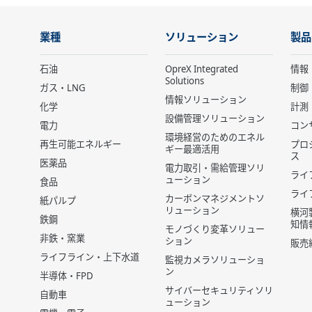
業種
ソリューション
製品
石油
OpreX Integrated
情報
Solutions
ガス・LNG
制御
情報ソリューション
化学
計測
設備管理ソリューション
電力
コン
環境経営のためのエネル
再生可能エネルギー
プロ
ギー最適活用
ス
医薬品
電力取引・需給管理ソリ
ライ
ューション
食品
ライ
カーボンマネジメントソ
紙パルプ
リューション
横河
鉄鋼
知情
モノづくり変革ソリュー
非鉄・窯業
ション
販売
ライフライン・上下水道
監視カメラソリューショ
ン
半導体・FPD
サイバーセキュリティソリ
自動車
ューション