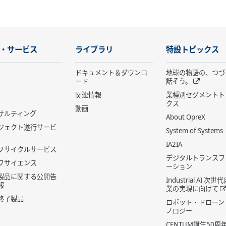
・サービス
ライブラリ
特設トピックス
ドキュメント＆ダウンロ
地球の物語の、つづ
ード
話そう。
関連情報
業種別セグメントト
クス
動画
サルティング
About OpreX
ジェクト遂行サービ
System of Systems
IA2IA
フサイクルサービス
デジタルトランスフ
フサイエンス
ーション
製品に関する公開告
Industrial AI 次
報
業の実現に向けて
終了製品
ロボット・ドローン
ノロジー
CENTUM誕生50周