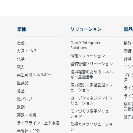
業種
ソリューション
製品
石油
OpreX Integrated
情報
Solutions
ガス・LNG
制御
情報ソリューション
化学
計測
設備管理ソリューション
電力
コン
環境経営のためのエネル
再生可能エネルギー
プロ
ギー最適活用
ス
医薬品
電力取引・需給管理ソリ
ライ
ューション
食品
ライ
カーボンマネジメントソ
紙パルプ
リューション
横河
鉄鋼
知情
モノづくり変革ソリュー
非鉄・窯業
ション
販売
ライフライン・上下水道
監視カメラソリューショ
ン
半導体・FPD