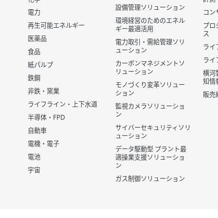
設備管理ソリューション
電力
コン
環境経営のためのエネル
再生可能エネルギー
プロ
ギー最適活用
ス
医薬品
電力取引・需給管理ソリ
ライ
ューション
食品
ライ
カーボンマネジメントソ
紙パルプ
リューション
横河
鉄鋼
知情
モノづくり変革ソリュー
非鉄・窯業
ション
販売
ライフライン・上下水道
監視カメラソリューショ
ン
半導体・FPD
サイバーセキュリティソリ
自動車
ューション
電機・電子
データ駆動型 プラント最
電池
適操業支援ソリューショ
ン
宇宙
ガス制御ソリューション