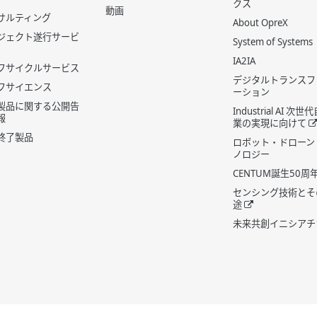
クス
動画
サルティング
About OpreX
ジェクト遂行サービ
System of Systems
IA2IA
フサイクルサービス
デジタルトランスフ
フサイエンス
ーション
製品に関する公開告
Industrial AI 次
報
業の実現に向けて
終了製品
ロボット・ドローン
ノロジー
CENTUM誕生50周
センシング技術とそ
途
未来共創イニシアチ