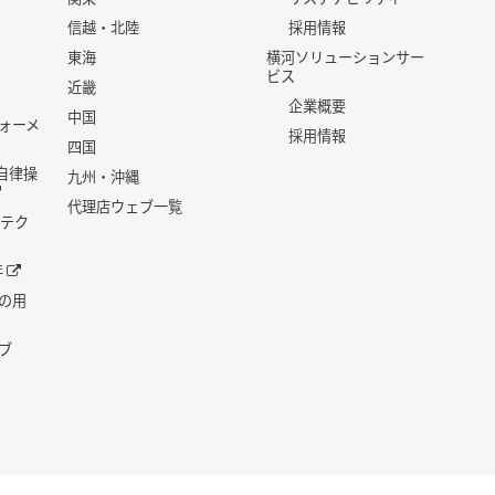
信越・北陸
採用情報
東海
横河ソリューションサー
ビス
近畿
企業概要
中国
ォーメ
採用情報
四国
世代自律操
九州・沖縄
代理店ウェブ一覧
 テク
年
の用
ブ