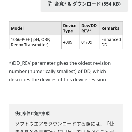
合意* & ダウンロード (554 KB)
Device
Dev/DD
Model
Remarks
Type
REV*
1066-P-FF ( pH, ORP,
Enhanced
4089
01/05
Redox Transmitter)
DD
*)DD_REV parameter gives the oldest revision
number (numerically smallest) of DD, which
describes the devices of this device revision.
使用条件と免責事項
ソフトウエアをダウンロードする際には、「使