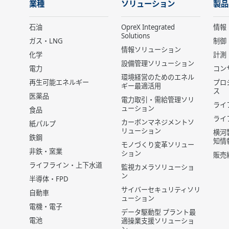
業種
ソリューション
製品
石油
OpreX Integrated
情報
Solutions
ガス・LNG
制御
情報ソリューション
化学
計測
設備管理ソリューション
電力
コン
環境経営のためのエネル
再生可能エネルギー
プロ
ギー最適活用
ス
医薬品
電力取引・需給管理ソリ
ライ
ューション
食品
ライ
カーボンマネジメントソ
紙パルプ
リューション
横河
鉄鋼
知情
モノづくり変革ソリュー
非鉄・窯業
ション
販売
ライフライン・上下水道
監視カメラソリューショ
ン
半導体・FPD
サイバーセキュリティソリ
自動車
ューション
電機・電子
データ駆動型 プラント最
電池
適操業支援ソリューショ