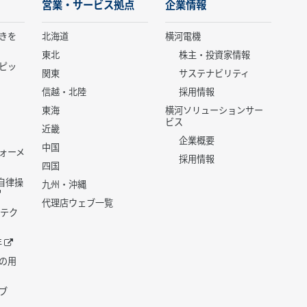
営業・サービス拠点
企業情報
きを
北海道
横河電機
東北
株主・投資家情報
ピッ
関東
サステナビリティ
信越・北陸
採用情報
東海
横河ソリューションサー
ビス
近畿
企業概要
中国
ォーメ
採用情報
四国
世代自律操
九州・沖縄
代理店ウェブ一覧
 テク
年
の用
ブ