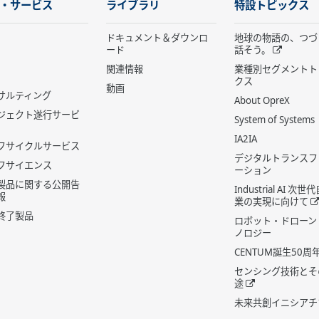
・サービス
ライブラリ
特設トピックス
ドキュメント＆ダウンロ
地球の物語の、つづ
ード
話そう。
関連情報
業種別セグメントト
クス
動画
サルティング
About OpreX
ジェクト遂行サービ
System of Systems
IA2IA
フサイクルサービス
デジタルトランスフ
フサイエンス
ーション
製品に関する公開告
Industrial AI 次
報
業の実現に向けて
終了製品
ロボット・ドローン
ノロジー
CENTUM誕生50周
センシング技術とそ
途
未来共創イニシアチ