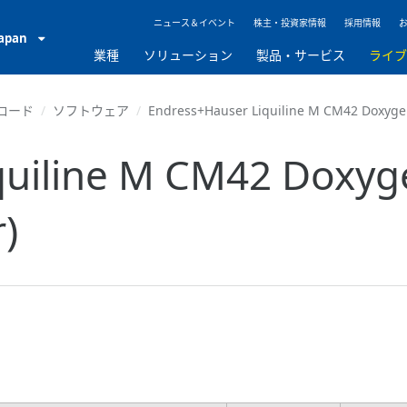
ニュース＆イベント
株主・投資家情報
採用情報
Japan
業種
ソリューション
製品・サービス
ライ
ロード
ソフトウェア
Endress+Hauser Liquiline M CM42 Doxygen
quiline M CM42 Doxyge
)