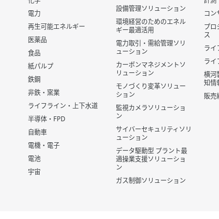
化学
計測
設備管理ソリューション
電力
コン
環境経営のためのエネル
再生可能エネルギー
プロ
ギー最適活用
ス
医薬品
電力取引・需給管理ソリ
ライ
ューション
食品
ライ
カーボンマネジメントソ
紙パルプ
リューション
横河
鉄鋼
知情
モノづくり変革ソリュー
非鉄・窯業
ション
販売
ライフライン・上下水道
監視カメラソリューショ
ン
半導体・FPD
サイバーセキュリティソリ
自動車
ューション
電機・電子
データ駆動型 プラント最
電池
適操業支援ソリューショ
ン
宇宙
ガス制御ソリューション