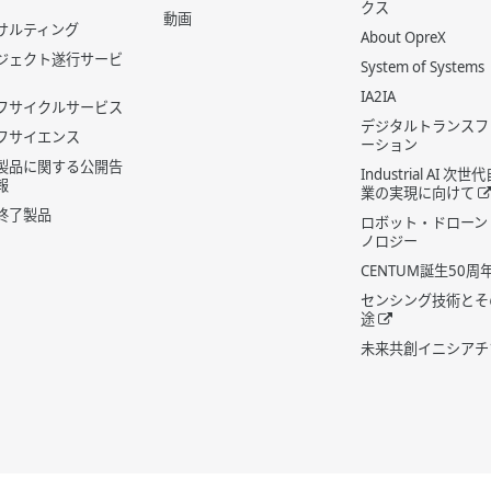
クス
動画
サルティング
About OpreX
ジェクト遂行サービ
System of Systems
IA2IA
フサイクルサービス
デジタルトランスフ
フサイエンス
ーション
製品に関する公開告
Industrial AI 次
報
業の実現に向けて
終了製品
ロボット・ドローン
ノロジー
CENTUM誕生50周
センシング技術とそ
途
未来共創イニシアチ