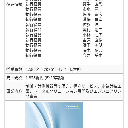
執行役員
箕手 広彰
役員情報
執行役員
永水 晃
執行役員
佐藤 彰彦
執行役員
満保 昌宏
執行役員
佐藤 洋
執行役員
奥村 剛二
執行役員
小林 弘孝
執行役員
吉原 直樹
執行役員
浜田 英明
執行役員
澤木 嗣典
執行役員
今井 岳史
従業員数
2,585名（2026年４月1日現在）
売上規模
1,358億円 (FY25実績)
制御・計測機器等の販売、保守サービス、電気計装工
事業内容
事、トータルソリューション展開及びエンジニアリン
グ事業