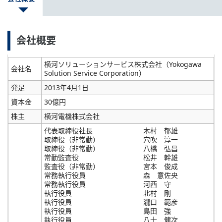
会社概要
横河ソリューションサービス株式会社（Yokogawa
会社名
Solution Service Corporation）
発足
2013年4月1日
資本金
30億円
株主
横河電機株式会社
代表取締役社長
木村 郁雄
取締役（非常勤）
穴吹 淳一
取締役（非常勤）
八橋 弘昌
常勤監査役
松井 幹雄
監査役（非常勤）
宮本 俊成
常務執行役員
森 意佐央
常務執行役員
河西 守
執行役員
北村 剛
執行役員
瀧口 範彦
執行役員
島田 強
執行役員
八十 健次