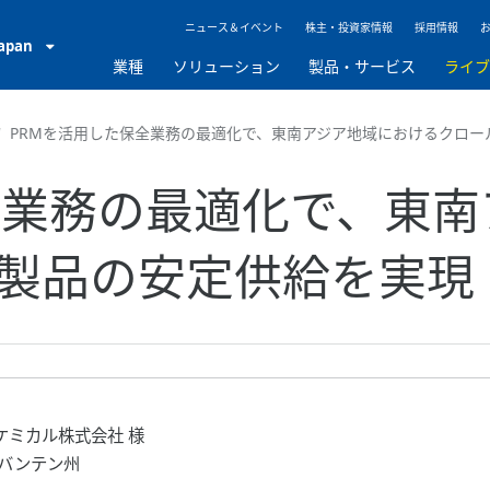
ニュース＆イベント
株主・投資家情報
採用情報
Japan
業種
ソリューション
製品・サービス
ライ
PRMを活用した保全業務の最適化で、東南アジア地域におけるクロー
全業務の最適化で、東
製品の安定供給を実現
ケミカル株式会社 様
 バンテン州