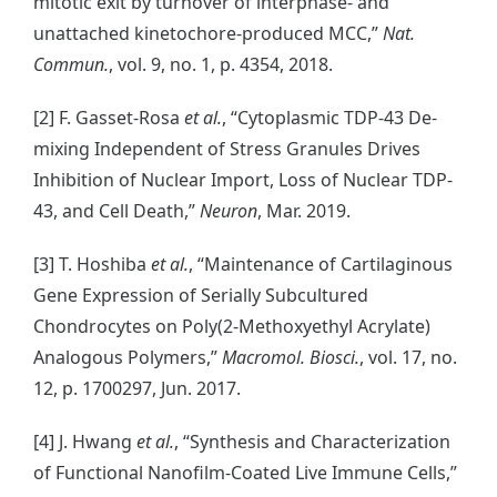
mitotic exit by turnover of interphase- and
unattached kinetochore-produced MCC,”
Nat.
Commun.
, vol. 9, no. 1, p. 4354, 2018.
[2] F. Gasset-Rosa
et al.
, “Cytoplasmic TDP-43 De-
mixing Independent of Stress Granules Drives
Inhibition of Nuclear Import, Loss of Nuclear TDP-
43, and Cell Death,”
Neuron
, Mar. 2019.
[3] T. Hoshiba
et al.
, “Maintenance of Cartilaginous
Gene Expression of Serially Subcultured
Chondrocytes on Poly(2-Methoxyethyl Acrylate)
Analogous Polymers,”
Macromol. Biosci.
, vol. 17, no.
12, p. 1700297, Jun. 2017.
[4] J. Hwang
et al.
, “Synthesis and Characterization
of Functional Nanofilm-Coated Live Immune Cells,”