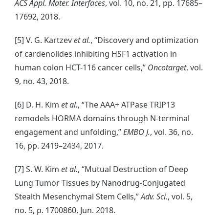
ACS Appl. Mater. Interfaces
, vol. 10, no. 21, pp. 17685–
17692, 2018.
[5] V. G. Kartzev
et al.
, “Discovery and optimization
of cardenolides inhibiting HSF1 activation in
human colon HCT-116 cancer cells,”
Oncotarget
, vol.
9, no. 43, 2018.
[6] D. H. Kim
et al.
, “The AAA+ ATPase TRIP13
remodels HORMA domains through N‐terminal
engagement and unfolding,”
EMBO J.
, vol. 36, no.
16, pp. 2419–2434, 2017.
[7] S. W. Kim
et al.
, “Mutual Destruction of Deep
Lung Tumor Tissues by Nanodrug-Conjugated
Stealth Mesenchymal Stem Cells,”
Adv. Sci.
, vol. 5,
no. 5, p. 1700860, Jun. 2018.