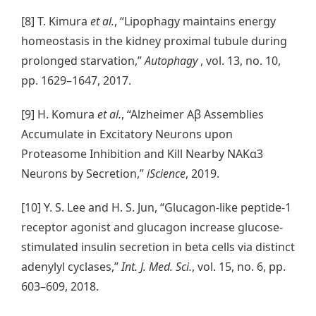
[8] T. Kimura
et al.
, “Lipophagy maintains energy
homeostasis in the kidney proximal tubule during
prolonged starvation,”
Autophagy
, vol. 13, no. 10,
pp. 1629–1647, 2017.
[9] H. Komura
et al.
, “Alzheimer Aβ Assemblies
Accumulate in Excitatory Neurons upon
Proteasome Inhibition and Kill Nearby NAKα3
Neurons by Secretion,”
iScience
, 2019.
[10] Y. S. Lee and H. S. Jun, “Glucagon-like peptide-1
receptor agonist and glucagon increase glucose-
stimulated insulin secretion in beta cells via distinct
adenylyl cyclases,”
Int. J. Med. Sci.
, vol. 15, no. 6, pp.
603–609, 2018.