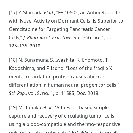
[17] Y. Shimada
et al.
, “FF-10502, an Antimetabolite
with Novel Activity on Dormant Cells, Is Superior to
Gemcitabine for Targeting Pancreatic Cancer
Cells,”
J. Pharmacol. Exp. Ther.
, vol. 366, no. 1, pp.
125–135, 2018.
[18] N. Sunamura, S. Iwashita, K. Enomoto, T.
Kadoshima, and F. Isono, “Loss of the fragile X
mental retardation protein causes aberrant
differentiation in human neural progenitor cells,”
Sci. Rep.
, vol. 8, no. 1, p. 11585, Dec. 2018.
[19] M. Tanaka
et al.
, “Adhesion-based simple
capture and recovery of circulating tumor cells
using a blood-compatible and thermo-responsive
polymer-coated substrate,”
RSC Adv.
, vol. 6, no. 92,