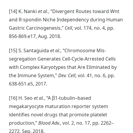
[14] K. Nanki
et al.
, “Divergent Routes toward Wnt
and R-spondin Niche Independency during Human
Gastric Carcinogenesis,”
Cell
, vol. 174, no. 4, pp.
856-869.e17, Aug. 2018.
[15] S. Santaguida
et al.
, “Chromosome Mis-
segregation Generates Cell-Cycle-Arrested Cells
with Complex Karyotypes that Are Eliminated by
the Immune System,”
Dev. Cell
, vol. 41, no. 6, pp.
638-651.e5, 2017.
[16] H. Seo
et al.
, “A β1-tubulin–based
megakaryocyte maturation reporter system
identifies novel drugs that promote platelet
production,”
Blood Adv.
, vol. 2, no. 17, pp. 2262–
2272, Sep. 2018.