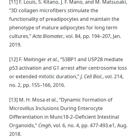
[11] F. Louis, S. Kitano, J. F. Mano, and M. Matsusaki,
“3D collagen microfibers stimulate the
functionality of preadipocytes and maintain the
phenotype of mature adipocytes for long term
cultures,”
Acta Biomater.
, vol. 84, pp. 194–207, Jan.
2019.
[12] F. Meitinger
et al.
, “53BP1 and USP28 mediate
p53 activation and G1 arrest after centrosome loss
or extended mitotic duration,”
J. Cell Biol.
, vol. 214,
no. 2, pp. 155–166, 2016.
[13] M. H. Mosa
et al.
, “Dynamic Formation of
Microvillus Inclusions During Enterocyte
Differentiation in Munc18-2–Deficient Intestinal
Organoids,”
Cmgh
, vol. 6, no. 4, pp. 477-493.e1, Aug.
2018.