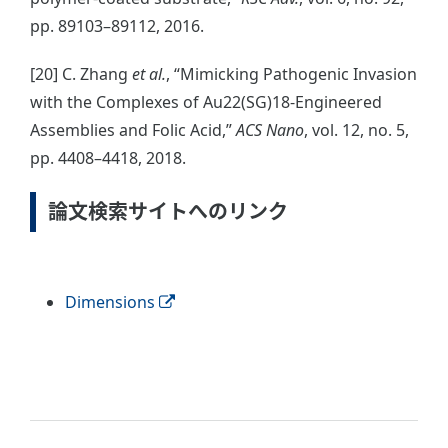
pp. 89103–89112, 2016.
[20] C. Zhang
et al.
, “Mimicking Pathogenic Invasion
with the Complexes of Au22(SG)18-Engineered
Assemblies and Folic Acid,”
ACS Nano
, vol. 12, no. 5,
pp. 4408–4418, 2018.
論文検索サイトへのリンク
Dimensions