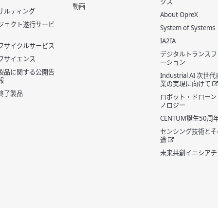
クス
動画
サルティング
About OpreX
ジェクト遂行サービ
System of Systems
IA2IA
フサイクルサービス
デジタルトランスフ
フサイエンス
ーション
製品に関する公開告
Industrial AI 次
報
業の実現に向けて
終了製品
ロボット・ドローン
ノロジー
CENTUM誕生50周
センシング技術とそ
途
未来共創イニシアチ