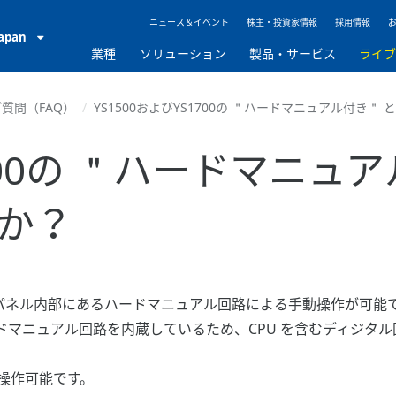
ニュース＆イベント
株主・投資家情報
採用情報
Japan
業種
ソリューション
製品・サービス
ライ
質問（FAQ）
YS1500およびYS1700の ＂ハードマニュアル付き
1700の ＂ハードマニ
か？
トパネル内部にあるハードマニュアル回路による手動操作が可能
ドマニュアル回路を内蔵しているため、CPU を含むディジタ
操作可能です。