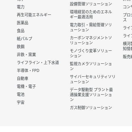
設備管理ソリューション
電力
コン
環境経営のためのエネル
再生可能エネルギー
プロ
ギー最適活用
ス
医薬品
電力取引・需給管理ソリ
ライ
ューション
食品
ライ
カーボンマネジメントソ
紙パルプ
リューション
横河
鉄鋼
知情
モノづくり変革ソリュー
非鉄・窯業
ション
販売
ライフライン・上下水道
監視カメラソリューショ
ン
半導体・FPD
サイバーセキュリティソリ
自動車
ューション
電機・電子
データ駆動型 プラント最
電池
適操業支援ソリューショ
ン
宇宙
ガス制御ソリューション