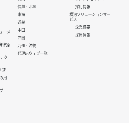
信越・北陸
採用情報
東海
横河ソリューションサー
ビス
近畿
企業概要
中国
ォーメ
採用情報
四国
世代自律操
九州・沖縄
代理店ウェブ一覧
 テク
年
の用
ブ