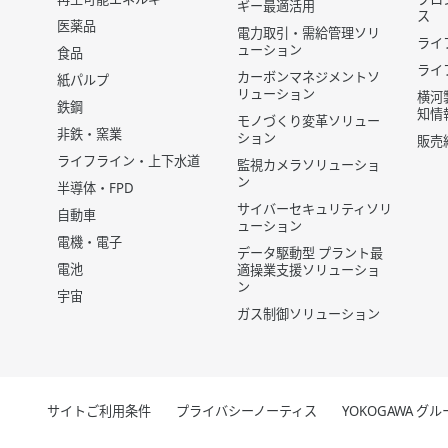
ギー最適活用
ス
医薬品
電力取引・需給管理ソリ
ライ
ューション
食品
ライ
カーボンマネジメントソ
紙パルプ
リューション
横河
鉄鋼
知情
モノづくり変革ソリュー
非鉄・窯業
ション
販売
ライフライン・上下水道
監視カメラソリューショ
ン
半導体・FPD
サイバーセキュリティソリ
自動車
ューション
電機・電子
データ駆動型 プラント最
電池
適操業支援ソリューショ
ン
宇宙
ガス制御ソリューション
サイトご利用条件
プライバシーノーティス
YOKOGAWA 