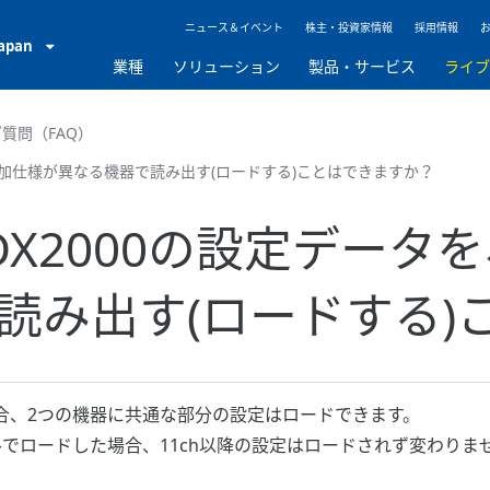
ニュース＆イベント
株主・投資家情報
採用情報
Japan
業種
ソリューション
製品・サービス
ライ
質問（FAQ）
ル数・付加仕様が異なる機器で読み出す(ロードする)ことはできますか？
00N/DX2000の設定デ
読み出す(ロードする)
合、2つの機器に共通な部分の設定はロードできます。
デルでロードした場合、11ch以降の設定はロードされず変わりま