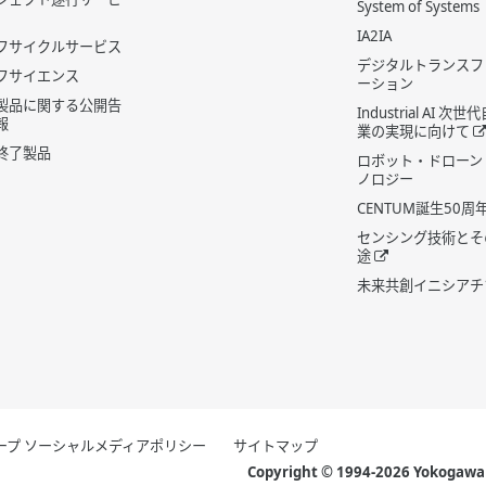
System of Systems
IA2IA
フサイクルサービス
デジタルトランスフ
フサイエンス
ーション
製品に関する公開告
Industrial AI 次
報
業の実現に向けて
終了製品
ロボット・ドローン
ノロジー
CENTUM誕生50周
センシング技術とそ
途
未来共創イニシアチ
グループ ソーシャルメディアポリシー
サイトマップ
Copyright © 1994-2026 Yokogawa E