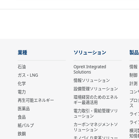
業種
ソリューション
製品
石油
OpreX Integrated
情報
Solutions
ガス・LNG
制御
情報ソリューション
化学
計測
設備管理ソリューション
電力
コン
環境経営のためのエネル
再生可能エネルギー
プロ
ギー最適活用
ス
医薬品
電力取引・需給管理ソリ
ライ
ューション
食品
ライ
カーボンマネジメントソ
紙パルプ
リューション
横河
鉄鋼
知情
モノづくり変革ソリュー