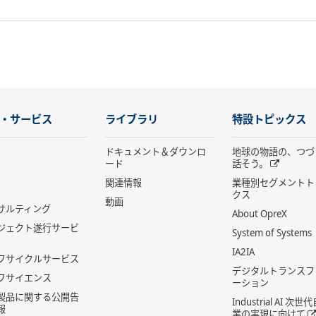
・サービス
ライブラリ
特設トピックス
ドキュメント＆ダウンロ
地球の物語の、つづ
ード
話そう。
関連情報
業種別セグメントト
クス
動画
サルティング
About OpreX
ジェクト遂行サービ
System of Systems
IA2IA
フサイクルサービス
デジタルトランスフ
フサイエンス
ーション
製品に関する公開告
Industrial AI 次
報
業の実現に向けて