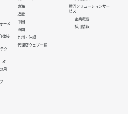
東海
横河ソリューションサー
ビス
近畿
企業概要
中国
ォーメ
採用情報
四国
世代自律操
九州・沖縄
代理店ウェブ一覧
 テク
年
の用
ブ