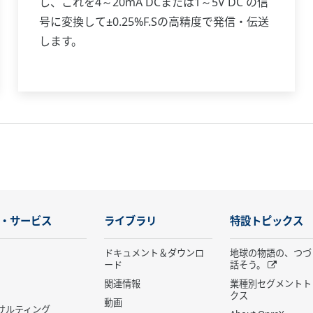
し、これを4～20mA DCまたは1～5V DC の信
号に変換して±0.25%F.Sの高精度で発信・伝送
します。
・サービス
ライブラリ
特設トピックス
ドキュメント＆ダウンロ
地球の物語の、つづ
ード
話そう。
関連情報
業種別セグメントト
クス
動画
サルティング