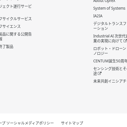
About OpreX
ジェクト遂行サービ
System of Systems
IA2IA
フサイクルサービス
デジタルトランスフ
フサイエンス
ーション
製品に関する公開告
Industrial AI 次
報
業の実現に向けて
終了製品
ロボット・ドローン
ノロジー
CENTUM誕生50周
センシング技術とそ
途
未来共創イニシアチ
グループ ソーシャルメディアポリシー
サイトマップ