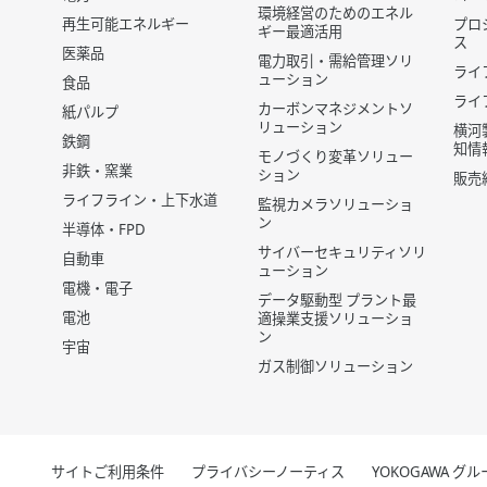
環境経営のためのエネル
再生可能エネルギー
プロ
ギー最適活用
ス
医薬品
電力取引・需給管理ソリ
ライ
ューション
食品
ライ
カーボンマネジメントソ
紙パルプ
リューション
横河
鉄鋼
知情
モノづくり変革ソリュー
非鉄・窯業
ション
販売
ライフライン・上下水道
監視カメラソリューショ
ン
半導体・FPD
サイバーセキュリティソリ
自動車
ューション
電機・電子
データ駆動型 プラント最
電池
適操業支援ソリューショ
ン
宇宙
ガス制御ソリューション
サイトご利用条件
プライバシーノーティス
YOKOGAWA 