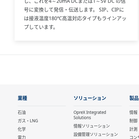
し、これを4～20mA DCまたは1～5V DC の信
号に変換して発信・伝送します。 SIP、CIPに
は接液温度180℃高温対応タイプもラインアッ
プしています。
業種
ソリューション
製品
石油
OpreX Integrated
情報
Solutions
ガス・LNG
制御
情報ソリューション
化学
計測
設備管理ソリューション
電力
コン