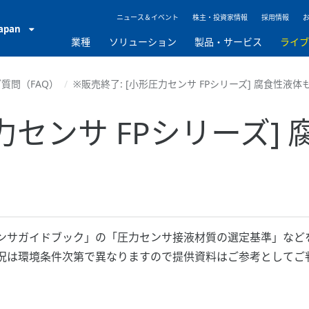
ニュース＆イベント
株主・投資家情報
採用情報
Japan
業種
ソリューション
製品・サービス
ライ
質問（FAQ）
※販売終了: [小形圧力センサ FPシリーズ] 腐食性液
圧力センサ FPシリーズ]
ンサガイドブック」の「圧力センサ接液材質の選定基準」など
況は環境条件次第で異なりますので提供資料はご参考としてご