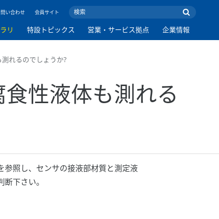
お問い合わせ
会員サイト
ブラリ
特設トピックス
営業・サービス拠点
企業情報
体も測れるのでしょうか?
 腐食性液体も測れる
を参照し、センサの接液部材質と測定液
判断下さい。