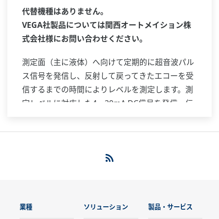
代替機種はありません。
VEGA社製品については関西オートメイション株
式会社様にお問い合わせください。
測定面（主に液体）へ向けて定期的に超音波パル
ス信号を発信し、反射して戻ってきたエコーを受
信するまでの時間によりレベルを測定します。測
定レベルに対応した4～20mA DC信号を発信・伝
送します。測定対象の付着や誘電率の影響を受け
にくい方式です。コンパクトな一体形設計で、小
形タンクのレベル測定に適しています。
業種
ソリューション
製品・サービス