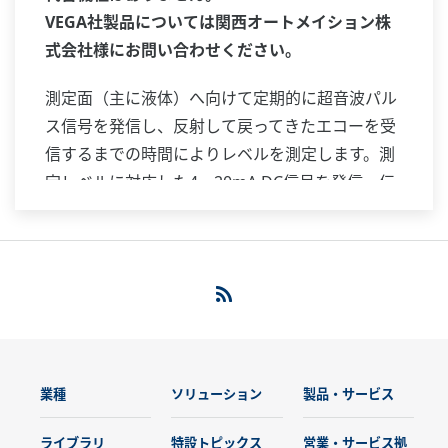
VEGA社製品については関西オートメイション株
式会社様にお問い合わせください。
測定面（主に液体）へ向けて定期的に超音波パル
ス信号を発信し、反射して戻ってきたエコーを受
信するまでの時間によりレベルを測定します。測
定レベルに対応した4～20mA DC信号を発信・伝
送します。測定対象の付着や誘電率の影響を受け
にくい方式です。コンパクトな一体形設計で、小
形タンクのレベル測定に適しています。
業種
ソリューション
製品・サービス
ライブラリ
特設トピックス
営業・サービス拠