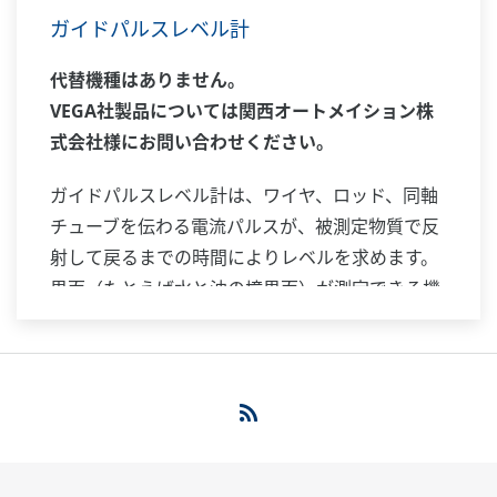
ガイドパルスレベル計
代替機種はありません。
VEGA社製品については関西オートメイション株
式会社様にお問い合わせください。
ガイドパルスレベル計は、ワイヤ、ロッド、同軸
チューブを伝わる電流パルスが、被測定物質で反
射して戻るまでの時間によりレベルを求めます。
界面（たとえば水と油の境界面）が測定できる機
種もあります。測定レベルに対応した4 ～20 mA
DC 信号を発信・伝送します。電流パルスは、ワ
イヤやロッドの表面あるいは同軸チューブ内を伝
わるので電波を放射せず電磁界の広がりも少ない
ため、狭い場所への設置ができ、湯気や粉塵の影
響も受けにくいといえます。従来難しかった液