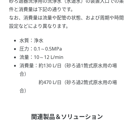
砂ろ過器洗浄用の洗浄水（水道水）の装置入口での条
件と消費量は下記の通りです。
なお、消費量は流量や配管の状態、および周期や時間
設定などにより異なります。
水質：浄水
圧力：0.1～0.5MPa
流量：10～12 L/min
消費量：約130 L/日（砂ろ過1筒式原水用の場
合）
約470 L/日（砂ろ過2筒式原水用の場
合）
関連製品＆ソリューション