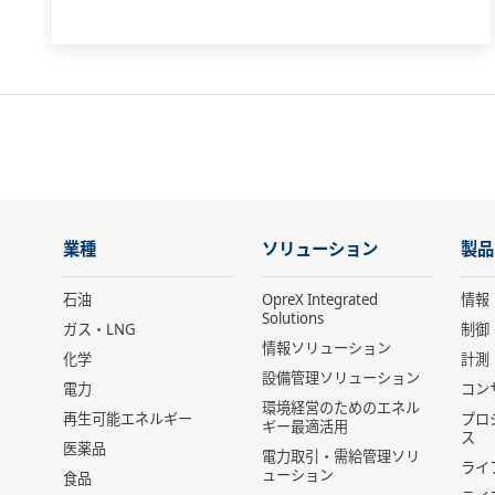
業種
ソリューション
製品
石油
OpreX Integrated
情報
Solutions
ガス・LNG
制御
情報ソリューション
化学
計測
設備管理ソリューション
電力
コン
環境経営のためのエネル
再生可能エネルギー
プロ
ギー最適活用
ス
医薬品
電力取引・需給管理ソリ
ライ
ューション
食品