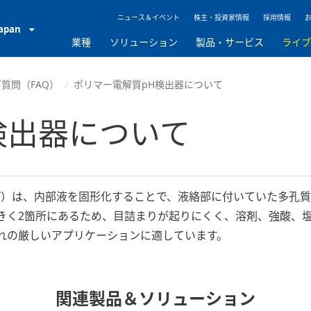
ニュース＆イベント
株主・投資家情報
採用情報
Japan
業種
ソリューション
製品・サービス
ライ
質問（FAQ）
ポリマー電解質pH検出器について
検出器について
H4PT）は、内部液を固形化することで、液絡部に付いていた多
きく2箇所にあるため、目詰まりが起りにくく、溶剤、強酸、
れの厳しいアプリケーションに適しています。
関連製品＆ソリューション