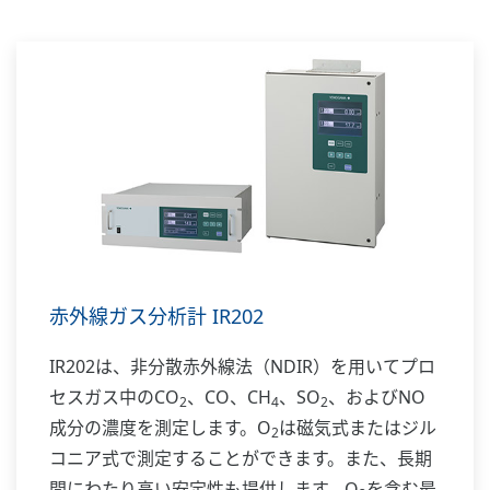
赤外線ガス分析計 IR202
IR202は、非分散赤外線法（NDIR）を用いてプロ
セスガス中のCO
、CO、CH
、SO
、およびNO
2
4
2
成分の濃度を測定します。O
は磁気式またはジル
2
コニア式で測定することができます。また、長期
間にわたり高い安定性も提供します。O
を含む最