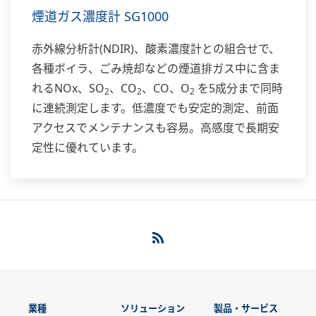
煙道ガス濃度計 SG1000
赤外線分析計(NDIR)、酸素濃度計との組合せで、
各種ボイラ、ごみ焼却などの煙道排ガス中に含ま
れるNOx、SO
、CO
、CO、O
を5成分まで同時
2
2
2
に連続測定します。低濃度でも安定的測定、前面
アクセスでメンテナンスも容易。高感度で長期安
定性に優れています。
業種
ソリューション
製品・サービス