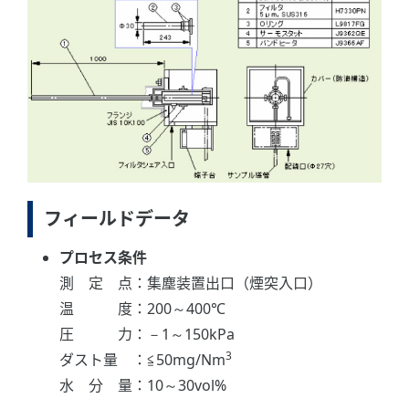
フィールドデータ
プロセス条件
測 定 点：集塵装置出口（煙突入口）
温 度：200～400℃
圧 力：－1～150kPa
3
ダスト量 ：≦50mg/Nm
水 分 量：10～30vol%