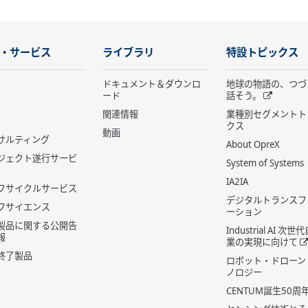
・サービス
ライブラリ
特設トピックス
ドキュメント＆ダウンロ
地球の物語の、つづ
ード
話そう。
関連情報
業種別セグメントト
クス
動画
サルティング
About OpreX
ジェクト遂行サービ
System of Systems
IA2IA
フサイクルサービス
デジタルトランスフ
フサイエンス
ーション
製品に関する公開告
Industrial AI 次
報
業の実現に向けて
終了製品
ロボット・ドローン
ノロジー
CENTUM誕生50周