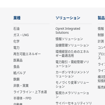
業種
ソリューション
製品
石油
OpreX Integrated
情報
Solutions
ガス・LNG
制御
情報ソリューション
化学
計測
設備管理ソリューション
電力
コン
環境経営のためのエネル
再生可能エネルギー
プロ
ギー最適活用
ス
医薬品
電力取引・需給管理ソリ
ライ
ューション
食品
ライ
カーボンマネジメントソ
紙パルプ
リューション
横河
鉄鋼
知情
モノづくり変革ソリュー
非鉄・窯業
ション
販売
ライフライン・上下水道
監視カメラソリューショ
ン
半導体・FPD
サイバーセキュリティソリ
自動車