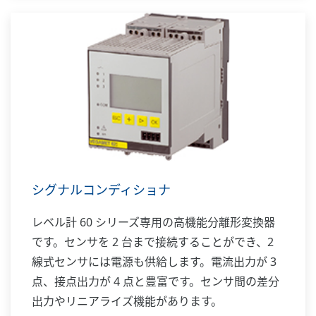
DC 信号を発信・伝送します。電流パルスは、ワ
イヤやロッドの表面あるいは同軸チューブ内を伝
わるので電波を放射せず電磁界の広がりも少ない
ため、狭い場所への設置ができ、湯気や粉塵の影
響も受けにくいといえます。従来難しかった液
体、粉体などさまざまなアプリケーションに対応
します。
シグナルコンディショナ
レベル計 60 シリーズ専用の高機能分離形変換器
です。センサを 2 台まで接続することができ、2
線式センサには電源も供給します。電流出力が 3
点、接点出力が 4 点と豊富です。センサ間の差分
出力やリニアライズ機能があります。