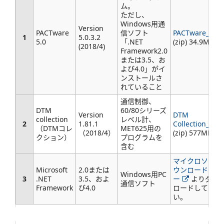
ム。
ただし、
Windows用通
Version
PACTware
信ソフト
PACTware_5.0.3
1
5.0.3.2
5.0
「.NET
(zip) 34.9MB
(2018/4)
Framework2.0
または3.5、お
よび4.0」がイ
ンストールさ
れていること
通信制御、
DTM
60/80シリーズ
Version
DTM
collection
レベル計、
2
1.81.1
Collection_1.81
（DTMコレ
MET625用の
（2018/4）
(zip) 577MB
クション）
プログラムを
含む
マイクロソフト
Microsoft
2.0または
ウンロードセン
Windows用PC
3
.NET
3.5、およ
ー
よりダウ
通信ソフト
Framework
び4.0
ロードしてくだ
い。