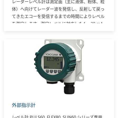
レーダーレベル計は測定面（主に液体、粉体、粒
体）へ向けてレーダー波を発信し、反射して戻っ
てきたエコーを受信するまでの時間によりレベル
を測定します。測定レベルに対応した4 ～20 mA
DC 信号を発信・伝送します。レーダーレベル計
は温度、圧力などの周囲環境や測定対象の密度、
波立ちなどに影響されにくいため、従来は測定困
難だったアプリケーションにも対応できます。非
接触測定で可動部が無いため、メンテナンスの手
間を低減できます。TIIS 本質安全防爆仕様に対応
したモデルもあります。
外部指示計
レベル計 PULS60, FLEX80, SUN60 シリーズ専用