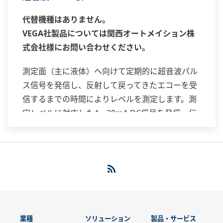
代替機種はありません。
VEGA社製品については関西オートメイション株
式会社様にお問い合わせください。
測定面（主に液体）へ向けて定期的に超音波パル
ス信号を発信し、反射して戻ってきたエコーを受
信するまでの時間によりレベルを測定します。測
定レベルに対応した4～20mA DC信号を発信・伝
送します。測定対象の付着や誘電率の影響を受け
にくい方式です。コンパクトな一体形設計で、小
形タンクのレベル測定に適しています。
業種
ソリューション
製品・サービス