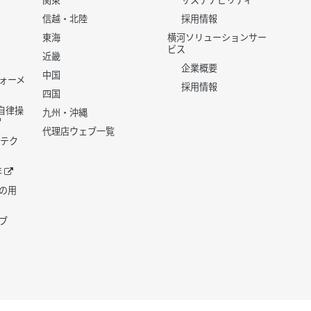
関東
サステナビリティ
信越・北陸
採用情報
東海
横河ソリューションサー
ビス
近畿
企業概要
中国
ォーメ
採用情報
四国
世代自律操
九州・沖縄
代理店ウェブ一覧
 テク
年
の用
ブ