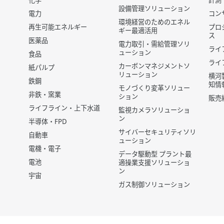
化学
計測
設備管理ソリューション
電力
コン
環境経営のためのエネル
再生可能エネルギー
プロ
ギー最適活用
ス
医薬品
電力取引・需給管理ソリ
ライ
ューション
食品
ライ
カーボンマネジメントソ
紙パルプ
リューション
横河
鉄鋼
知情
モノづくり変革ソリュー
非鉄・窯業
ション
販売
ライフライン・上下水道
監視カメラソリューショ
ン
半導体・FPD
サイバーセキュリティソリ
自動車
ューション
電機・電子
データ駆動型 プラント最
電池
適操業支援ソリューショ
ン
宇宙
ガス制御ソリューション