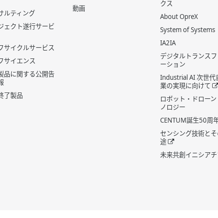
クス
動画
サルティング
About OpreX
ジェクト遂行サービ
System of Systems
IA2IA
フサイクルサービス
デジタルトランスフ
フサイエンス
ーション
製品に関する公開告
Industrial AI 次
報
業の実現に向けて
終了製品
ロボット・ドローン
ノロジー
CENTUM誕生50周
センシング技術とそ
途
未来共創イニシアチ