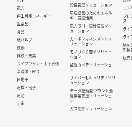
化学
計測
設備管理ソリューション
電力
コン
環境経営のためのエネル
再生可能エネルギー
プロ
ギー最適活用
ス
医薬品
電力取引・需給管理ソリ
ライ
ューション
食品
ライ
カーボンマネジメントソ
紙パルプ
リューション
横河
鉄鋼
知情
モノづくり変革ソリュー
非鉄・窯業
ション
販売
ライフライン・上下水道
監視カメラソリューショ
ン
半導体・FPD
サイバーセキュリティソリ
自動車
ューション
電機・電子
データ駆動型 プラント最
電池
適操業支援ソリューショ
ン
宇宙
ガス制御ソリューション