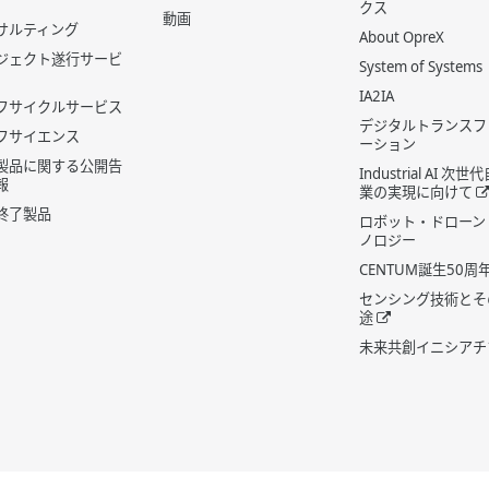
クス
動画
サルティング
About OpreX
ジェクト遂行サービ
System of Systems
IA2IA
フサイクルサービス
デジタルトランスフ
フサイエンス
ーション
製品に関する公開告
Industrial AI 次
報
業の実現に向けて
終了製品
ロボット・ドローン
ノロジー
CENTUM誕生50周
センシング技術とそ
途
未来共創イニシアチ