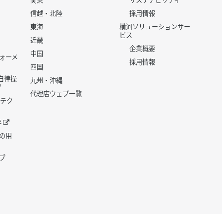
関東
サステナビリティ
信越・北陸
採用情報
東海
横河ソリューションサー
ビス
近畿
企業概要
中国
ォーメ
採用情報
四国
世代自律操
九州・沖縄
代理店ウェブ一覧
 テク
年
の用
ブ