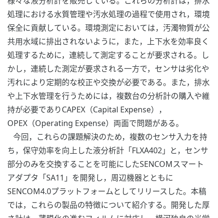
様々な液分析計を販売している。これらの分析計は，排水
処理における水質管理や汚水処理の過程で使用され，環境
保全に貢献している。環境測定においては，汚濁物質が公
共用水域に排出されないように，また，上下水を効率良く
処理するために，連続して測定することが要求される。し
かし，連続した測定が要求される一方で，センサは劣化や
汚れにより定期的な校正や交換が必要である。また，排水
や上下水管理を行うためには，複数台の分析計の購入や維
持が必要でありCAPEX（Capital Expense），
OPEX（Operating Expense）両面で問題がある。
今回，これらの課題解決のため，複数のセンサ入力を持
ち，保守効率を向上した液分析計「FLXA402」と，センサ
部分のみを交換することを可能にしたSENCOMスマート
アダプタ「SA11」を開発し，周辺機器とともに
SENCOM4.0プラットフォームとしてリリースした。本稿
では，これらの製品の特徴について紹介する。開発した厚