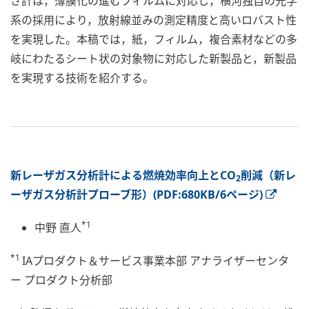
さ計は，薄膜化の進むフィルムに対応し，横河独自の光学
系の採用により，放射線並みの測定精度と高いロバスト性
を実現した。本稿では，紙，フィルム，複合素材などの多
岐にわたるシート状の対象物に対応した新製品と，新製品
を実現する技術を紹介する。
新レーザガス分析計による燃焼効率向上とCO
削減（新レ
2
ーザガス分析計プローブ形）(PDF:680KB/6ページ)
*1
中野 直人
*1
IAプロダクト＆サービス事業本部 アナライザーセンタ
ー プロダクト分析部