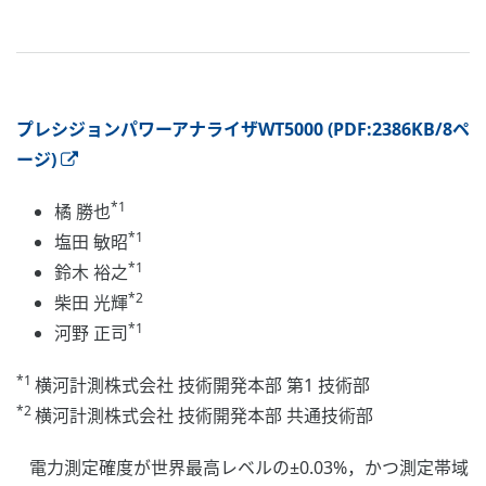
プレシジョンパワーアナライザWT5000 (PDF:2386KB/8ペ
ージ)
*1
橘 勝也
*1
塩田 敏昭
*1
鈴木 裕之
*2
柴田 光輝
*1
河野 正司
*1
横河計測株式会社 技術開発本部 第1 技術部
*2
横河計測株式会社 技術開発本部 共通技術部
電力測定確度が世界最高レベルの±0.03%，かつ測定帯域