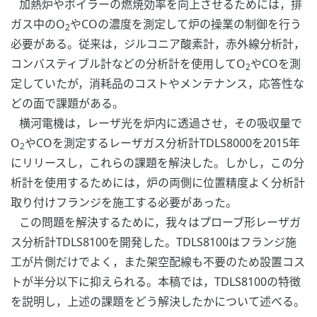
加熱炉やボイラーの燃焼効率を向上させるためには，排
ガス中のO
やCOの濃度を測定して炉の操業の制御を行う
2
必要がある。従来は，ジルコニア酸素計，赤外線分析計，
コンバスティブル計などの分析計を使用してO
やCOを測
2
定していたが，消耗品のコストやメンテナンス，応答性な
どの面で課題がある。
横河電機は，レーザ光を炉内に透過させ，その吸収量で
O
やCOを測定するレーザガス分析計TDLS8000を2015年
2
にリリースし，これらの課題を解決した。しかし，この分
析計を使用するためには，炉の両側に位置精度よく分析計
取り付けフランジを施工する必要があった。
この問題を解決するために，我々はプローブ形レーザガ
ス分析計TDLS8100を開発した。TDLS8100はフランジ施
工が片側だけでよく，また架空配線も不要のため設置コス
トが半分以下に抑えられる。本稿では，TDLS8100の特徴
を説明し，上述の課題をどう解決したかについて述べる。