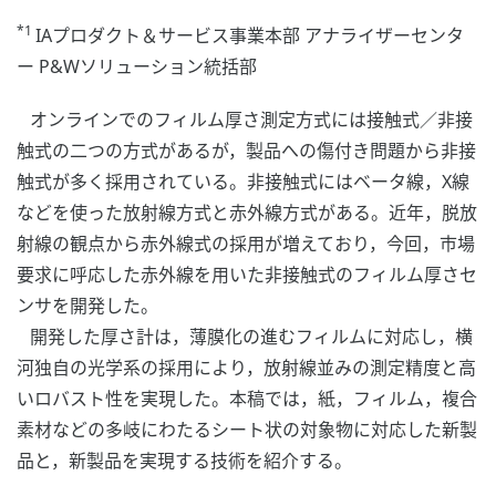
*1
IAプロダクト＆サービス事業本部 アナライザーセンタ
ー P&Wソリューション統括部
オンラインでのフィルム厚さ測定方式には接触式／非接
触式の二つの方式があるが，製品への傷付き問題から非接
触式が多く採用されている。非接触式にはベータ線，X線
などを使った放射線方式と赤外線方式がある。近年，脱放
射線の観点から赤外線式の採用が増えており，今回，市場
要求に呼応した赤外線を用いた非接触式のフィルム厚さセ
ンサを開発した。
開発した厚さ計は，薄膜化の進むフィルムに対応し，横
河独自の光学系の採用により，放射線並みの測定精度と高
いロバスト性を実現した。本稿では，紙，フィルム，複合
素材などの多岐にわたるシート状の対象物に対応した新製
品と，新製品を実現する技術を紹介する。