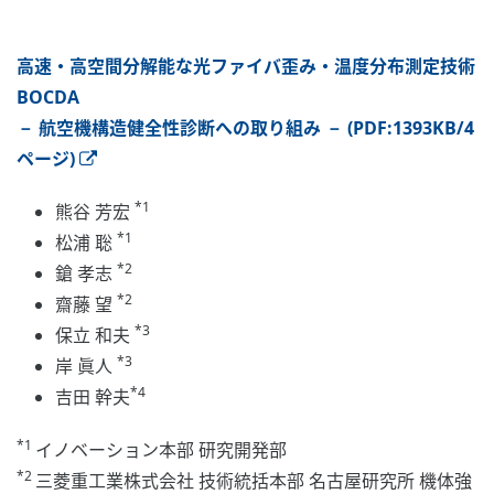
高速・高空間分解能な光ファイバ歪み・温度分布測定技術
BOCDA
－ 航空機構造健全性診断への取り組み － (PDF:1393KB/4
ページ)
*1
熊谷 芳宏
*1
松浦 聡
*2
鎗 孝志
*2
齋藤 望
*3
保立 和夫
*3
岸 眞人
*4
吉田 幹夫
*1
イノベーション本部 研究開発部
*2
三菱重工業株式会社 技術統括本部 名古屋研究所 機体強