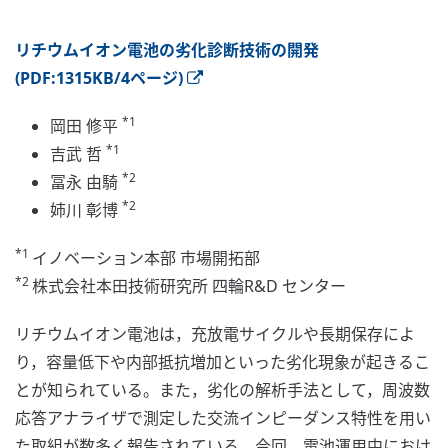
リチウムイオン電池の劣化診断技術の開発
(PDF:1315KB/4ページ)
*1
岡田 修平
*1
吉武 哲
*2
冨永 由騎
*2
姉川 彰博
*1
イノベーション本部 市場開拓部
*2
株式会社本田技術研究所 四輪R&D センター
リチウムイオン電池は，充放電サイクルや長期保存によ
り，容量低下や内部抵抗増加といった劣化現象が起きるこ
とが知られている。また，劣化の解析手法として，周波数
応答アナライザで測定した交流インピーダンス特性を用い
た取組が数多く報告されている。今回，電池運用中におけ