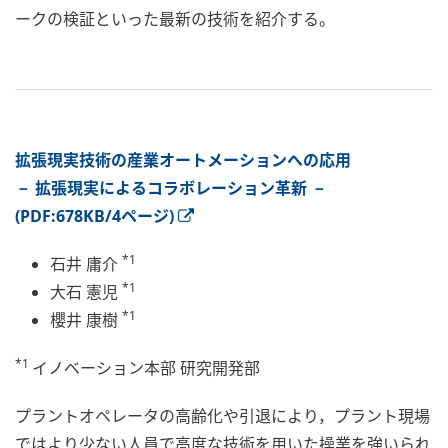
ークの検証といった最新の技術を紹介する。
拡張現実技術の産業オートメーションへの応用
－ 拡張現実によるコラボレーション革新 －
(PDF:678KB/4ページ)
*1
石井 庸介
*1
大石 憲児
*1
櫻井 康樹
*1
イノベーション本部 研究開発部
プラントオペレータの高齢化や引退により，プラント現場
ではより少ない人員で高度な技術を用いた操業を強いられ