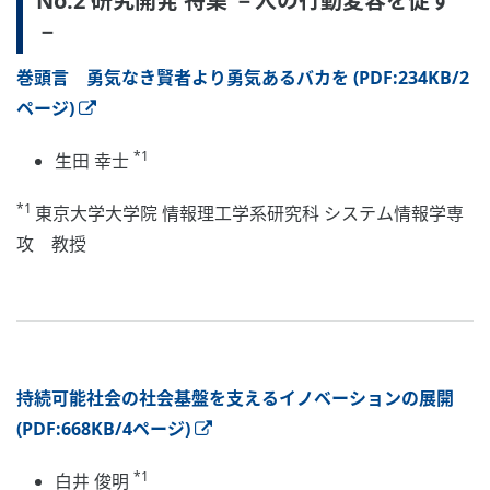
No.2 研究開発 特集 －人の行動変容を促す
－
巻頭言 勇気なき賢者より勇気あるバカを (PDF:234KB/2
ページ)
*1
生田 幸士
*1
東京大学大学院 情報理工学系研究科 システム情報学専
攻 教授
持続可能社会の社会基盤を支えるイノベーションの展開
(PDF:668KB/4ページ)
*1
白井 俊明