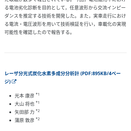
る電池劣化診断を目的として，任意波形から交流インピー
ダンスを推定する技術を開発した。また，実車走行におけ
る電流・電圧波形を用いて技術検証を行い，車載化の実現
可能性を確認したので報告する。
レーザ分光式炭化水素多成分分析計 (PDF:895KB/4ペー
ジ)
*1
光本 康彦
*1
大山 将也
*2
矢田部 力
*2
蒲原 敦彦