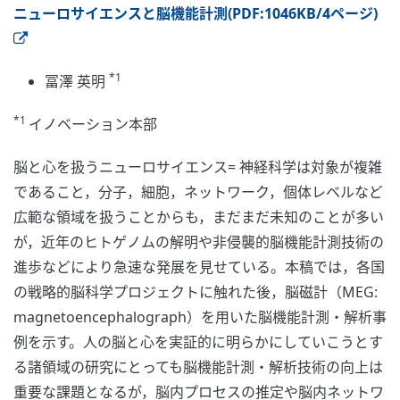
ニューロサイエンスと脳機能計測(PDF:1046KB/4ページ)
*1
冨澤 英明
*1
イノベーション本部
脳と心を扱うニューロサイエンス= 神経科学は対象が複雑
であること，分子，細胞，ネットワーク，個体レベルなど
広範な領域を扱うことからも，まだまだ未知のことが多い
が，近年のヒトゲノムの解明や非侵襲的脳機能計測技術の
進歩などにより急速な発展を見せている。本稿では，各国
の戦略的脳科学プロジェクトに触れた後，脳磁計（MEG:
magnetoencephalograph）を用いた脳機能計測・解析事
例を示す。人の脳と心を実証的に明らかにしていこうとす
る諸領域の研究にとっても脳機能計測・解析技術の向上は
重要な課題となるが，脳内プロセスの推定や脳内ネットワ