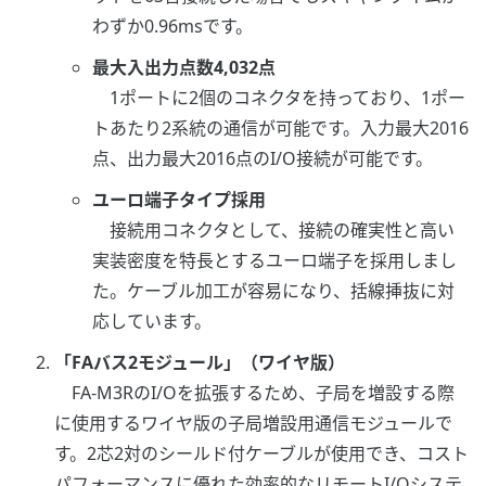
わずか0.96msです。
最大入出力点数4,032点
1ポートに2個のコネクタを持っており、1ポー
トあたり2系統の通信が可能です。入力最大2016
点、出力最大2016点のI/O接続が可能です。
ユーロ端子タイプ採用
接続用コネクタとして、接続の確実性と高い
実装密度を特長とするユーロ端子を採用しまし
た。ケーブル加工が容易になり、括線挿抜に対
応しています。
「FAバス2モジュール」（ワイヤ版）
FA-M3RのI/Oを拡張するため、子局を増設する際
に使用するワイヤ版の子局増設用通信モジュールで
す。2芯2対のシールド付ケーブルが使用でき、コスト
パフォーマンスに優れた効率的なリモートI/Oシステ