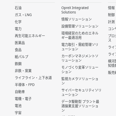
石油
OpreX Integrated
情報
Solutions
ガス・LNG
制御
情報ソリューション
化学
計測
設備管理ソリューション
電力
コン
環境経営のためのエネル
再生可能エネルギー
プロ
ギー最適活用
ス
医薬品
電力取引・需給管理ソリ
ライ
ューション
食品
ライ
カーボンマネジメントソ
紙パルプ
リューション
横河
鉄鋼
知情
モノづくり変革ソリュー
非鉄・窯業
ション
販売
ライフライン・上下水道
監視カメラソリューショ
ン
半導体・FPD
サイバーセキュリティソリ
自動車
ューション
電機・電子
データ駆動型 プラント最
電池
適操業支援ソリューショ
ン
宇宙