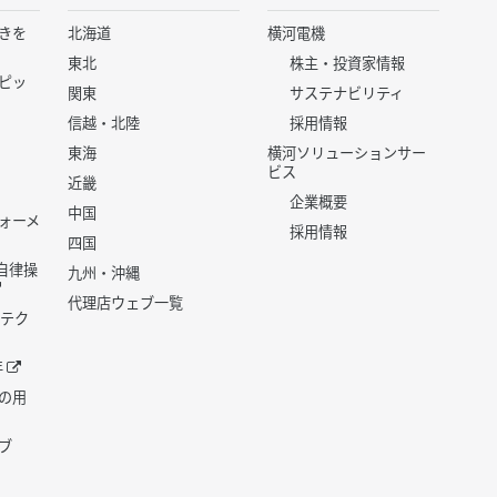
きを
北海道
横河電機
東北
株主・投資家情報
ピッ
関東
サステナビリティ
信越・北陸
採用情報
東海
横河ソリューションサー
ビス
近畿
企業概要
中国
ォーメ
採用情報
四国
世代自律操
九州・沖縄
代理店ウェブ一覧
 テク
年
の用
ブ