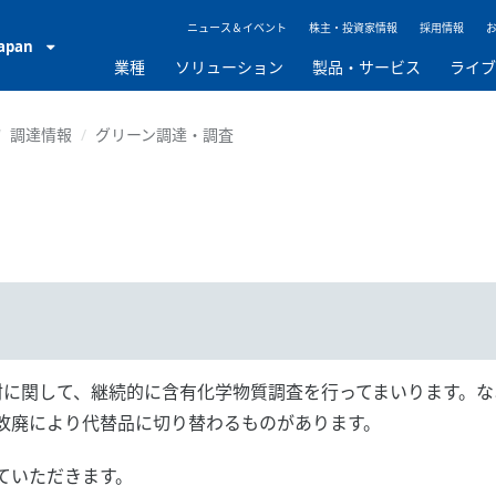
ニュース＆イベント
株主・投資家情報
採用情報
Japan
業種
ソリューション
製品・サービス
ライ
調達情報
グリーン調達・調査
資材に関して、継続的に含有化学物質調査を行ってまいります。
改廃により代替品に切り替わるものがあります。
ていただきます。