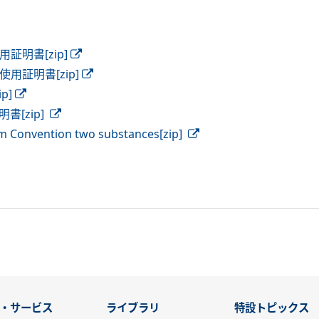
証明書[zip]
用証明書[zip]
p]
書[zip]
olm Convention two substances[zip]
・サービス
ライブラリ
特設トピックス