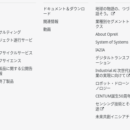
ドキュメント＆ダウンロ
地球の物語の、つづ
ード
話そう。
関連情報
業種別セグメントト
クス
動画
サルティング
About OpreX
ジェクト遂行サービ
System of Systems
IA2IA
フサイクルサービス
デジタルトランスフ
フサイエンス
ーション
製品に関する公開告
Industrial AI 次
報
業の実現に向けて
終了製品
ロボット・ドローン
ノロジー
CENTUM誕生50周
センシング技術とそ
途
未来共創イニシアチ