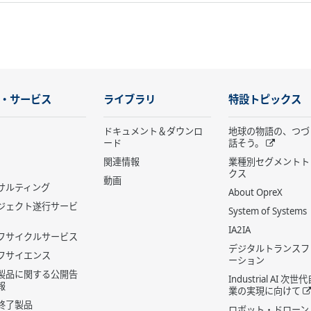
・サービス
ライブラリ
特設トピックス
ドキュメント＆ダウンロ
地球の物語の、つづ
ード
話そう。
関連情報
業種別セグメントト
クス
動画
サルティング
About OpreX
ジェクト遂行サービ
System of Systems
IA2IA
フサイクルサービス
デジタルトランスフ
フサイエンス
ーション
製品に関する公開告
Industrial AI 次
報
業の実現に向けて
終了製品
ロボット・ドローン