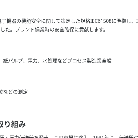
機器の機能安全に関して策定した規格IEC61508に準拠し、IEC
証を獲得しました。プラント操業時の安全確保に貢献します。
、紙パルプ、電力、水処理などプロセス製造業全般
位などの測定
取り組み
差圧・圧力伝送器を発売、この市場に参入。1991年に、伝送器