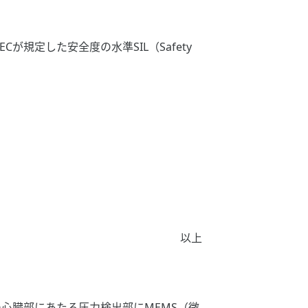
が規定した安全度の水準SIL（Safety
以上
の心臓部にあたる圧力検出部にMEMS（微