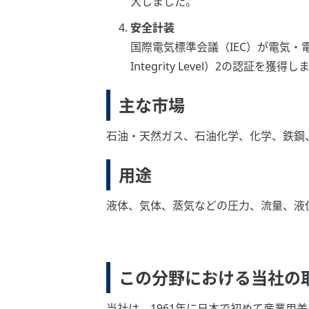
大しました。
安全計装
国際電気標準会議（IEC）が電気・電子
Integrity Level）2の認
主な市場
石油・天然ガス、石油化学、化学、鉄鋼
用途
液体、気体、蒸気などの圧力、流量、液
この分野における当社の
当社は、1961年に日本で初めて産業用