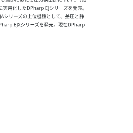
化したDPharp EJシリーズを発売。
p EJAシリーズの上位機種として、差圧と静
p EJXシリーズを発売。現在DPharp