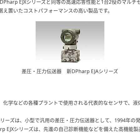
のDPharp EJXシリーズと同等の高速応答性能と1台2役のマ
据え置いたコストパフォーマンスの高い製品です。
差圧・圧力伝送器 新DPharp EJAシリーズ
化学などの各種プラントで使用される代表的なセンサで、液
Aシリーズは、小型で汎用の差圧・圧力伝送器として、1994年の
arp EJXシリーズは、先進の自己診断機能などを備えた高機能