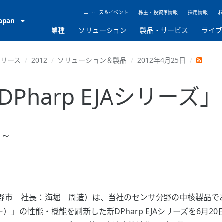
ニュース＆イベント
株主・投資家情報
採用情報
Japan
業種
ソリューション
製品・サービス
ライ
リリース
2012
ソリューション＆製品
2012年4月25日
harp EJAシリーズ
へ～
 社長：海堀 周造）は、当社のセンサ分野の中核製品である差圧
」の性能・機能を刷新した新DPharp EJAシリーズを6月