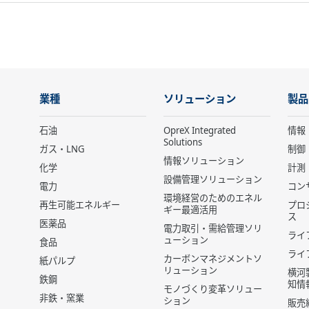
業種
ソリューション
製品
石油
OpreX Integrated
情報
Solutions
ガス・LNG
制御
情報ソリューション
化学
計測
設備管理ソリューション
電力
コン
環境経営のためのエネル
再生可能エネルギー
プロ
ギー最適活用
ス
医薬品
電力取引・需給管理ソリ
ライ
ューション
食品
ライ
カーボンマネジメントソ
紙パルプ
リューション
横河
鉄鋼
知情
モノづくり変革ソリュー
非鉄・窯業
ション
販売