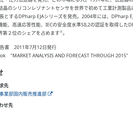
晶のシリコンレゾナントセンサを世界で初めて工業計測製品に実用
するDPharp EJAシリーズを発売。2004年には、DPhar
高速応答性能、IECの安全度水準SIL2の認証を取得したDPhar
※
界第２位のシェアを占めます
。
査報告書 2011年7月12日発行
tlook "MARKET ANALYSIS AND FORECAST THROUGH 2015"
せ
求先
事業部国内販売推進部
わせ先