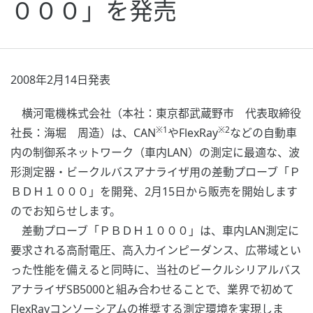
０００」を発売
2008年2月14日発表
横河電機株式会社（本社：東京都武蔵野市 代表取締役
※1
※2
社長：海堀 周造）は、CAN
やFlexRay
などの自動車
内の制御系ネットワーク（車内LAN）の測定に最適な、波
形測定器・ビークルバスアナライザ用の差動プローブ「Ｐ
ＢＤＨ１０００」を開発、2月15日から販売を開始します
のでお知らせします。
差動プローブ「ＰＢＤＨ１０００」は、車内LAN測定に
要求される高耐電圧、高入力インピーダンス、広帯域とい
った性能を備えると同時に、当社のビークルシリアルバス
アナライザSB5000と組み合わせることで、業界で初めて
FlexRayコンソーシアムの推奨する測定環境を実現しま