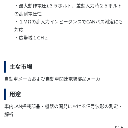
・最大動作電圧±３５ボルト、差動入力時２５ボルト
の高耐電圧性
・１MΩの高入力インピーダンスでCANバス測定にも
対応
・広帯域１GHｚ
主な市場
自動車メーカおよび自動車関連電装部品メーカ
用途
車内LAN搭載部品・機器の開発における信号波形の測定・
解析