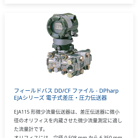
フィールドバス DD/CF ファイル - DPharp
EJAシリーズ 電子式差圧・圧力伝送器
EJA115 形微少流量伝送器は、差圧伝送器に微小
径のオリフィスを内蔵させた微少流量測定に適し
た流量計です。
オリフィスには、穴径 0.508 mm から 6.350 mm