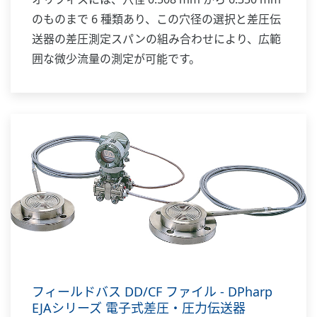
のものまで 6 種類あり、この穴径の選択と差圧伝
送器の差圧測定スパンの組み合わせにより、広範
囲な微少流量の測定が可能です。
BRAIN 通信形の場合は、伝送器の出力信号は、流
量に対応した 4 ～ 20 mA DC です。また、BRAIN
TERMINAL または CENTUM CS などとの相互通信
により、リモート設定、モニタリングなどを行う
ことができます。
フィールドバス DD/CF ファイル - DPharp
EJAシリーズ 電子式差圧・圧力伝送器