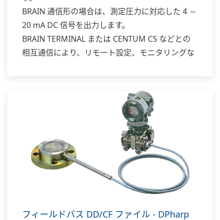
BRAIN 通信形の場合は、測定圧力に対応した 4 ～
20 mA DC 信号を出力します。
BRAIN TERMINAL または CENTUM CS などとの
相互通信により、リモート設定、モニタリングな
どを行うことができます。
補足1: ダイアフラムシール機構は、圧力計または
差圧計の受圧部分に被測定流体が直接導入されて
は困る場合に使用するもので、キャピラリによっ
て伝送器と結合し、シール液を封入した状態で納
入します。
フィールドバス DD/CF ファイル - DPharp