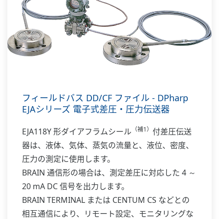
は困る場合に使用するもので、キャピラリによっ
て伝送器と結合し、シール液を封入した状態で納
入します。
フィールドバス DD/CF ファイル - DPharp
EJAシリーズ 電子式差圧・圧力伝送器
（補1）
EJA118Y 形ダイアフラムシール
付差圧伝送
器は、液体、気体、蒸気の流量と、液位、密度、
圧力の測定に使用します。
BRAIN 通信形の場合は、測定差圧に対応した 4 ～
20 mA DC 信号を出力します。
BRAIN TERMINAL または CENTUM CS などとの
相互通信により、リモート設定、モニタリングな