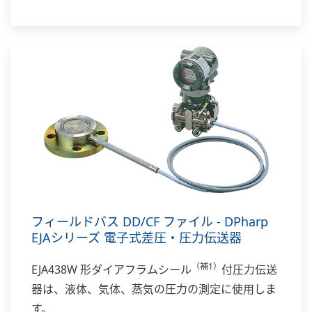
どを行うことができます。
補足1: ダイアフラムシール機構は、圧力計または
差圧計の受圧部分に被測定流体が直接導入されて
は困る場合に使用するもので、キャピラリによっ
て伝送器と結合し、シール液を封入した状態で納
入します。
フィールドバス DD/CF ファイル - DPharp
EJAシリーズ 電子式差圧・圧力伝送器
（補1）
EJA438W 形ダイアフラムシール
付圧力伝送
器は、液体、気体、蒸気の圧力の測定に使用しま
す。