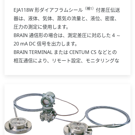
（補1）
EJA118W 形ダイアフラムシール
付差圧伝送
器は、液体、気体、蒸気の流量と、液位、密度、
圧力の測定に使用します。
BRAIN 通信形の場合は、測定差圧に対応した 4 ～
20 mA DC 信号を出力します。
BRAIN TERMINAL または CENTUM CS などとの
相互通信により、リモート設定、モニタリングな
どを行うことができます。
補足1: ダイアフラムシール機構は、圧力計または
差圧計の受圧部分に被測定流体が直接導入されて
は困る場合に使用するもので、キャピラリによっ
て伝送器と結合し、シール液を封入した状態で納
入します。