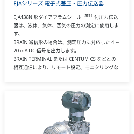
EJAシリーズ 電子式差圧・圧力伝送器
（補1）
EJA438N 形ダイアフラムシール
付圧力伝送
器は、液体、気体、蒸気の圧力の測定に使用しま
す。
BRAIN 通信形の場合は、測定圧力に対応した 4 ～
20 mA DC 信号を出力します。
BRAIN TERMINAL または CENTUM CS などとの
相互通信により、リモート設定、モニタリングな
どを行うことができます。
補足1: ダイアフラムシール機構は、圧力計または
差圧計の受圧部分に被測定流体が直接導入されて
は困る場合に使用するもので、キャピラリによっ
て伝送器と結合し、シール液を封入した状態で納
入します。