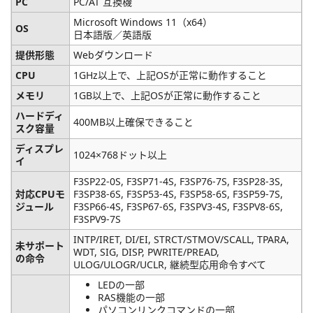
PC
PC/AT 互換機
Microsoft Windows 11（x64）
OS
日本語版／英語版
提供形態
Webダウンロード
CPU
1GHz以上で、上記OSが正常に動作すること
メモリ
1GB以上で、上記OSが正常に動作すること
ハードディ
400MB以上確保できること
スク容量
ディスプレ
1024×768ドット以上
イ
F3SP22-0S, F3SP71-4S, F3SP76-7S, F3SP28-3S,
対応CPUモ
F3SP38-6S, F3SP53-4S, F3SP58-6S, F3SP59-7S,
ジュール
F3SP66-4S, F3SP67-6S, F3SPV3-4S, F3SPV8-6S,
F3SPV9-7S
INTP/IRET, DI/EI, STRCT/STMOV/SCALL, TPARA,
未サポート
WDT, SIG, DISP, PWRITE/PREAD,
の命令
ULOG/ULOGR/UCLR, 継続型応用命令すべて
LEDの一部
RAS機能の一部
パソコンリンクコマンドの一部