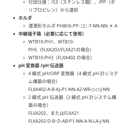
付加仕様：/S3（ステンレス鋼）、/PP（ポ
リプロピレン）から選択
ホルダ
潜漬形ホルダ PH8HS-PP- □□ -T-NN-NN ＊ A
中継端子箱（必要に応じて使用）
WTB10-PH1、WTB10-
PH5（FLXA202/FLXA21の場合）
WTB10-PH3（FLXA402 の場合）
pH 変換器 /pH 伝送器
4 線式 pH/ORP 変換器（4 線式 pH 計システ
ム構築の場合）
FLXA402-A-B-AJ-P1-NN-A2-WR-□-□-J-NN
2 線式 pH 伝送器（2 線式 pH 計システム構
築の場合）
FLXA202、またはFLXA21
FLXA202-D-BｰD-AB-P1-NN-A-N-LA-J-NN