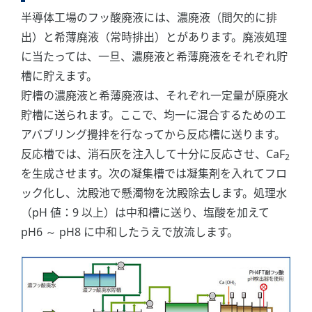
半導体工場のフッ酸廃液には、濃廃液（間欠的に排
出）と希薄廃液（常時排出）とがあります。廃液処理
に当たっては、一旦、濃廃液と希薄廃液をそれぞれ貯
槽に貯えます。
貯槽の濃廃液と希薄廃液は、それぞれ一定量が原廃水
貯槽に送られます。ここで、均一に混合するためのエ
アバブリング攪拌を行なってから反応槽に送ります。
反応槽では、消石灰を注入して十分に反応させ、CaF
2
を生成させます。次の凝集槽では凝集剤を入れてフロ
ック化し、沈殿池で懸濁物を沈殿除去します。処理水
（pH 値：9 以上）は中和槽に送り、塩酸を加えて
pH6 ～ pH8 に中和したうえで放流します。